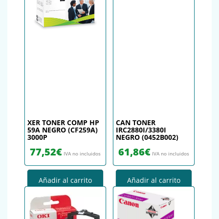
XER TONER COMP HP
CAN TONER
59A NEGRO (CF259A)
IRC2880I/3380I
3000P
NEGRO (0452B002)
77,52
€
61,86
€
IVA no incluidos
IVA no incluidos
Añadir al carrito
Añadir al carrito