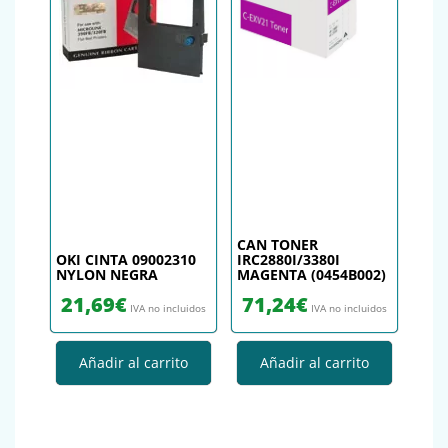
CAN TONER
OKI CINTA 09002310
IRC2880I/3380I
NYLON NEGRA
MAGENTA (0454B002)
21,69
€
71,24
€
IVA no incluidos
IVA no incluidos
Añadir al carrito
Añadir al carrito