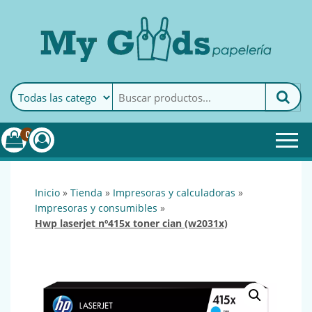
MyGoods · Papelería
My Goods es tu papelería
online de confianza. Podrás
encontrar todo lo necesario
0
para tu empresa.
inicio
»
tienda
»
impresoras y calculadoras
»
impresoras y consumibles
»
hwp laserjet nº415x toner cian (w2031x)