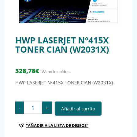
HWP LASERJET Nº415X
TONER CIAN (W2031X)
328,78
€
IVA no incluidos
HWP LASERJET Nº415X TONER CIAN (W2031X)
HWP LASERJET Nº415X TONER CIAN (W2031X) cantida
-
+
Añadir al carrito
"AÑADIR A LA LISTA DE DESEOS"