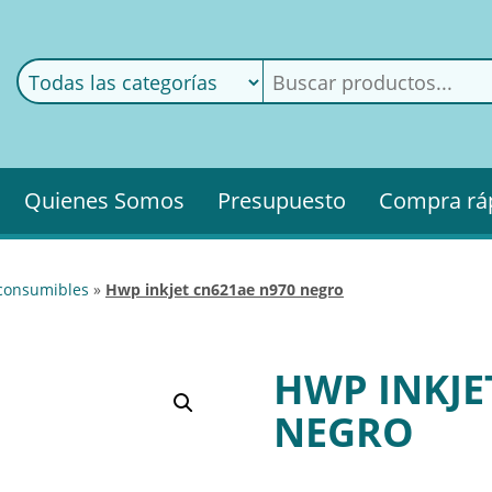
ods
ería
Quienes Somos
Presupuesto
Compra rá
 consumibles
»
hwp inkjet cn621ae n970 negro
HWP INKJE
NEGRO