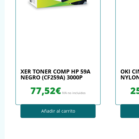
XER TONER COMP HP 59A
OKI CI
NEGRO (CF259A) 3000P
NYLON
77,52
€
2
IVA no incluidos
Añadir al carrito