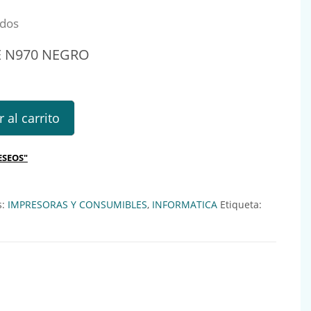
idos
E N970 NEGRO
70 NEGRO cantidad
 al carrito
ESEOS"
s:
IMPRESORAS Y CONSUMIBLES
,
INFORMATICA
Etiqueta: