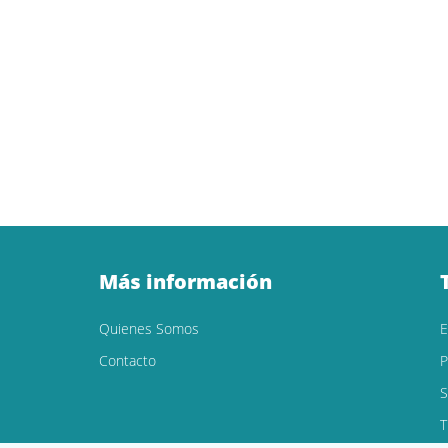
Más información
Quienes Somos
Contacto
P
S