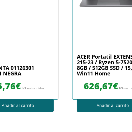
ACER Portatil EXTEN
215-23 / Ryzen 5-752
NTA 01126301
8GB / 512GB SSD / 15,
 NEGRA
Win11 Home
5,76
€
626,67
€
IVA no incluidos
IVA no in
Añadir al carrito
Añadir al carrito