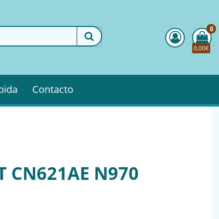
0
0,00€
pida
Contacto
T CN621AE N970