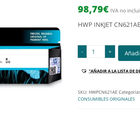
98,79
€
IVA no inclu
HWP INKJET CN621A
HWP INKJET CN621AE N9
-
+
Añadir
"AÑADIR A LA LISTA DE D
SKU:
HWPCN621AE
Categoría
CONSUMIBLES ORIGINALES