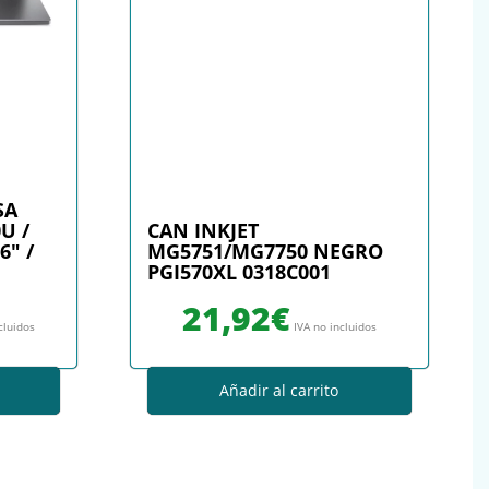
SA
0U /
CAN INKJET
6″ /
MG5751/MG7750 NEGRO
PGI570XL 0318C001
21,92
€
cluidos
IVA no incluidos
Añadir al carrito