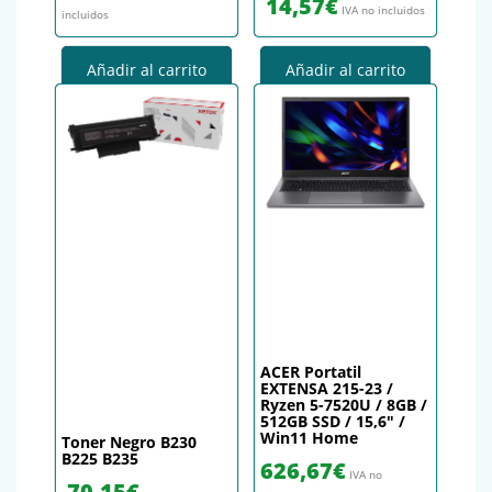
14,57
€
IVA no incluidos
incluidos
Añadir al carrito
Añadir al carrito
ACER Portatil
EXTENSA 215-23 /
Ryzen 5-7520U / 8GB /
512GB SSD / 15,6″ /
Win11 Home
Toner Negro B230
B225 B235
626,67
€
IVA no
70,15
€