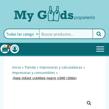
MyGoods · Papelería
My Goods es tu papelería
online de confianza. Podrás
encontrar todo lo necesario
0
para tu empresa.
inicio
»
tienda
»
impresoras y calculadoras
»
impresoras y consumibles
»
-hwp inkjet cc640ee negro n300 (200p)