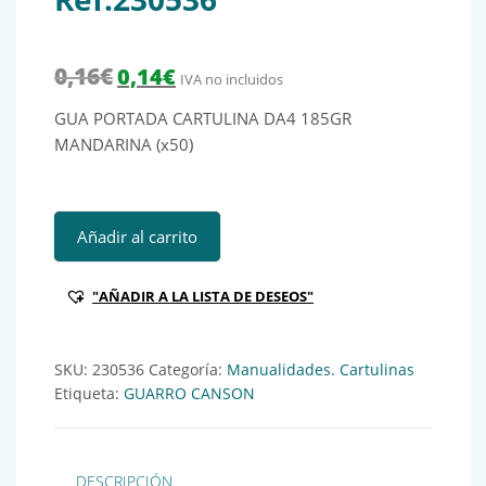
El precio original era: 0,16€.
El precio actual es: 0,14€.
0,16
€
0,14
€
IVA no incluidos
GUA PORTADA CARTULINA DA4 185GR
MANDARINA (x50)
GUA PORTADA CARTULINA DA4 185GR MANDARINA (x50) R
Añadir al carrito
"AÑADIR A LA LISTA DE DESEOS"
SKU:
230536
Categoría:
Manualidades. Cartulinas
Etiqueta:
GUARRO CANSON
DESCRIPCIÓN