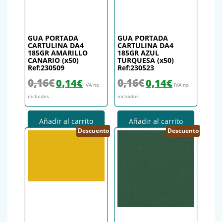
GUA PORTADA
GUA PORTADA
CARTULINA DA4
CARTULINA DA4
185GR AMARILLO
185GR AZUL
CANARIO (x50)
TURQUESA (x50)
Ref:230509
Ref:230523
El precio original era: 0,16€.
El precio actual es: 0,14€.
El precio original era: 0,16€.
El precio actual es
0,16
€
0,16
€
0,14
€
0,14
€
IVA no
IVA no
incluidos
incluidos
Añadir al carrito
Añadir al carrito
Descuento
Descuento