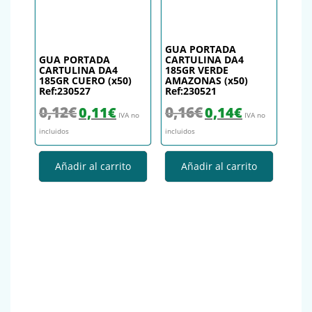
GUA PORTADA
GUA PORTADA
CARTULINA DA4
CARTULINA DA4
185GR VERDE
185GR CUERO (x50)
AMAZONAS (x50)
Ref:230527
Ref:230521
El precio original era: 0,12€.
El precio actual es: 0,11€.
El precio original era: 0,16€.
El precio actual es
0,12
€
0,16
€
0,11
€
0,14
€
IVA no
IVA no
incluidos
incluidos
Añadir al carrito
Añadir al carrito