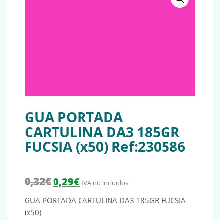
GUA PORTADA
CARTULINA DA3 185GR
FUCSIA (x50) Ref:230586
El precio original era: 0,32€.
El precio actual es: 0,29€.
0,32
€
0,29
€
IVA no incluidos
GUA PORTADA CARTULINA DA3 185GR FUCSIA
(x50)