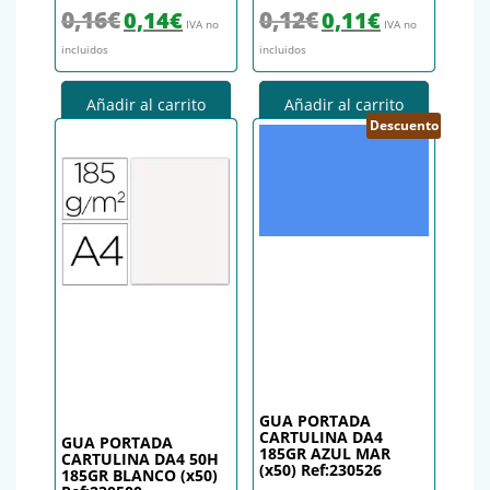
El precio original era: 0,16€.
El precio actual es: 0,14€.
El precio original era: 0,12€.
El precio actual es
0,16
€
0,12
€
0,14
€
0,11
€
IVA no
IVA no
incluidos
incluidos
Añadir al carrito
Añadir al carrito
Descuento
GUA PORTADA
CARTULINA DA4
GUA PORTADA
185GR AZUL MAR
CARTULINA DA4 50H
(x50) Ref:230526
185GR BLANCO (x50)