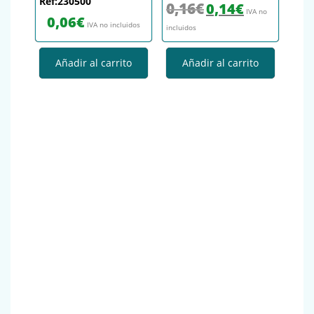
Ref:230500
El precio original era: 0,16€.
El precio actual es
0,16
€
0,14
€
IVA no
0,06
€
IVA no incluidos
incluidos
Añadir al carrito
Añadir al carrito