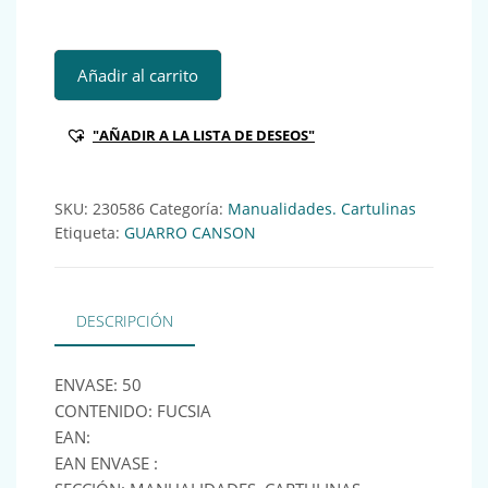
GUA PORTADA CARTULINA DA3 185GR FUCSIA (x50) Ref:23
Añadir al carrito
"AÑADIR A LA LISTA DE DESEOS"
SKU:
230586
Categoría:
Manualidades. Cartulinas
Etiqueta:
GUARRO CANSON
DESCRIPCIÓN
ENVASE: 50
CONTENIDO: FUCSIA
EAN:
EAN ENVASE :