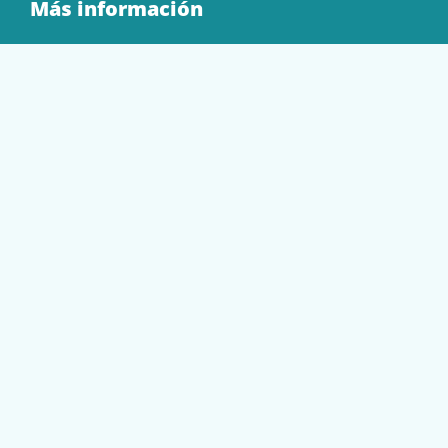
Más información
Quienes Somos
Contacto
Tienda
EQUIPAMIENTO
PAPELERÍA
SOBRES Y BOLSAS
TECNOLOGÍA
TONER Y CARTUCHOS
Mi cuenta