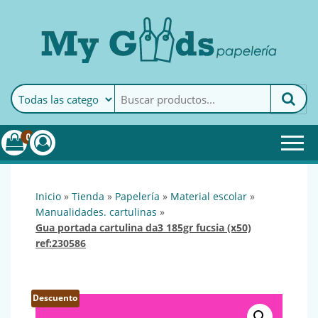
MyGoods · Papelería
My Goods es tu papelería
online de confianza. Podrás
encontrar todo lo necesario
0
para tu empresa.
inicio
»
tienda
»
papelería
»
material escolar
»
manualidades. cartulinas
»
gua portada cartulina da3 185gr fucsia (x50)
ref:230586
Descuento