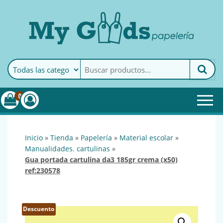
MyGoods · Papelería
My Goods es tu papelería
online de confianza. Podrás
encontrar todo lo necesario
0
para tu empresa.
inicio
»
tienda
»
papelería
»
material escolar
»
manualidades. cartulinas
»
gua portada cartulina da3 185gr crema (x50)
ref:230578
Descuento