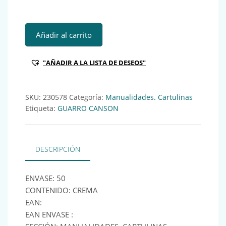
GUA PORTADA CARTULINA DA3 185GR CREMA (x50) Ref:23
Añadir al carrito
"AÑADIR A LA LISTA DE DESEOS"
SKU:
230578
Categoría:
Manualidades. Cartulinas
Etiqueta:
GUARRO CANSON
DESCRIPCIÓN
ENVASE: 50
CONTENIDO: CREMA
EAN:
EAN ENVASE :