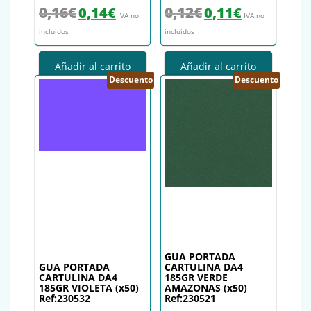
El precio original era: 0,16€.
El precio actual es: 0,14€.
El precio original era: 0,12€.
El precio actual es
0,16
€
0,12
€
0,14
€
0,11
€
IVA no
IVA no
incluidos
incluidos
Añadir al carrito
Añadir al carrito
Descuento
Descuento
GUA PORTADA
GUA PORTADA
CARTULINA DA4
CARTULINA DA4
185GR VERDE
185GR VIOLETA (x50)
AMAZONAS (x50)
Ref:230532
Ref:230521