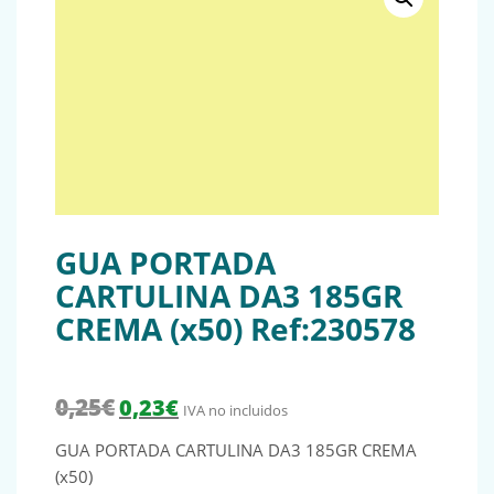
GUA PORTADA
CARTULINA DA3 185GR
CREMA (x50) Ref:230578
El precio original era: 0,25€.
El precio actual es: 0,23€.
0,25
€
0,23
€
IVA no incluidos
GUA PORTADA CARTULINA DA3 185GR CREMA
(x50)