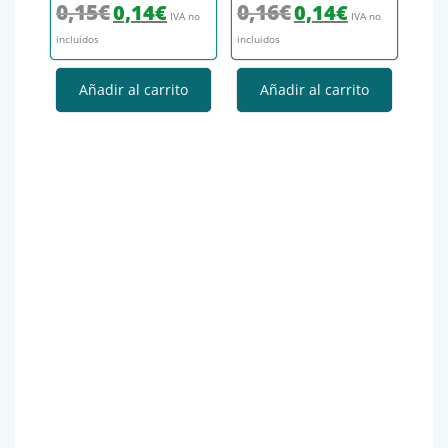
El precio original era: 0,15€.
El precio actual es: 0,14€.
El precio original era: 0,16€.
El precio actual es
0,15
€
0,16
€
0,14
€
0,14
€
IVA no
IVA no
incluidos
incluidos
Añadir al carrito
Añadir al carrito