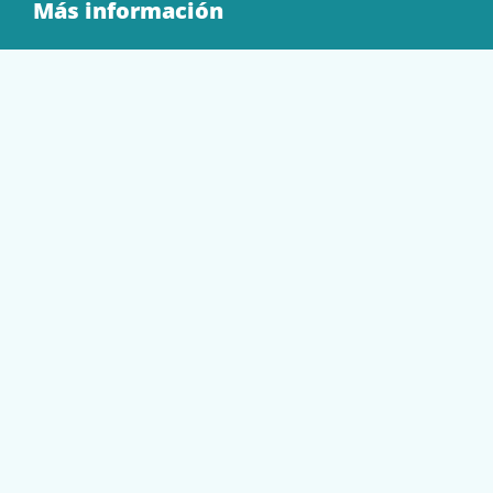
Más información
Quienes Somos
Contacto
Tienda
EQUIPAMIENTO
PAPELERÍA
SOBRES Y BOLSAS
TECNOLOGÍA
TONER Y CARTUCHOS
Mi cuenta