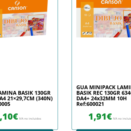
GUA MINIPACK LAM
AMINA BASIK 130GR
BASIK REC 130GR 634
A4 21×29,7CM (340N)
DA4+ 24x32MM 10H
0005
Ref:600021
,10
€
1,91
€
IVA no incluidos
IVA no inclu