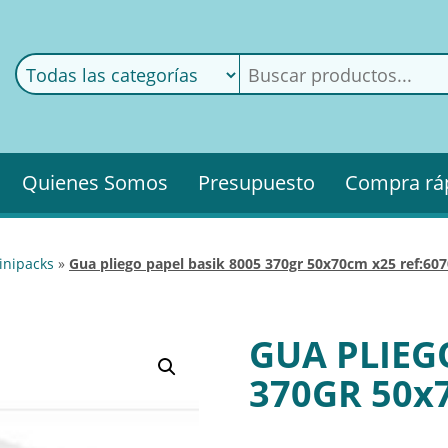
ods
ería
Quienes Somos
Presupuesto
Compra rá
inipacks
»
gua pliego papel basik 8005 370gr 50x70cm x25 ref:60
GUA PLIEG
370GR 50x