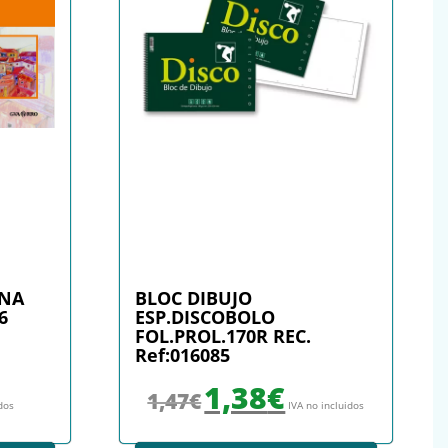
INA
BLOC DIBUJO
6
ESP.DISCOBOLO
FOL.PROL.170R REC.
Ref:016085
El precio original era: 1,47€.
El precio actual es: 1,38€.
1,38
€
1,47
€
idos
IVA no incluidos