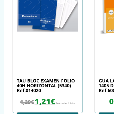
TAU BLOC EXAMEN FOLIO
GUA L
40H HORIZONTAL (5340)
1405 D
Ref:014020
Ref:60
El precio original era: 1,29€.
El precio actual es: 1,21€.
1,21
€
0
1,29
€
IVA no incluidos