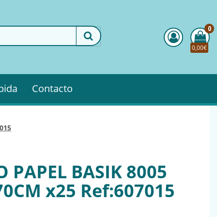
0
0,00€
pida
Contacto
7015
O PAPEL BASIK 8005
70CM x25 Ref:607015