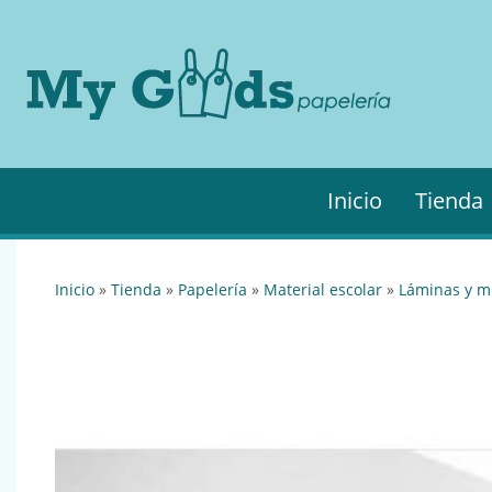
MyGo
My
Goods es
·
tu
Papel
papelería
online de
confianza.
Podrás
Inicio
Tienda
encontrar
todo lo
necesario
para tu
inicio
»
tienda
»
papelería
»
material escolar
»
láminas y m
empresa.