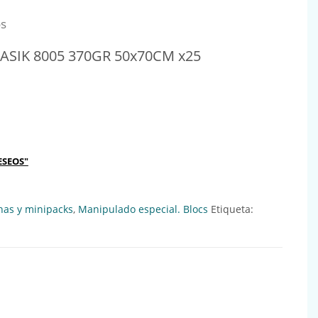
os
ASIK 8005 370GR 50x70CM x25
5 370GR 50x70CM x25 Ref:607015 cantidad
ESEOS"
nas y minipacks
,
Manipulado especial. Blocs
Etiqueta: