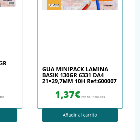
0GR
GUA MINIPACK LAMINA
BASIK 130GR 6331 DA4
21×29,7MM 10H Ref:600007
1,37
€
idos
IVA no incluidos
Añadir al carrito