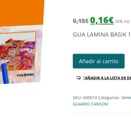
El precio origin
El prec
0,16
€
0,18
€
IVA no 
GUA LAMINA BASIK 1
GUA LAMINA BASIK 130GR 157
Añadir al carrito
"AÑADIR A LA LISTA DE D
SKU:
600010
Categorías:
lámi
GUARRO CANSON