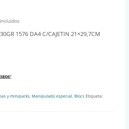
al era: 0,18€.
io actual es: 0,16€.
incluidos
30GR 1576 DA4 C/CAJETIN 21×29,7CM
6 DA4 C/CAJETIN 21x29,7CM Ref:600010 cantidad
ESEOS"
nas y minipacks
,
Manipulado especial. Blocs
Etiqueta: