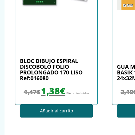
BLOC DIBUJO ESPIRAL
DISCOBOLO FOLIO
GUA M
PROLONGADO 170 LISO
BASIK 
Ref:016080
24x32
El precio original era: 1,47€.
El precio actual es: 1,38€.
1,38
€
1,47
€
2,10
IVA no incluidos
Añadir al carrito