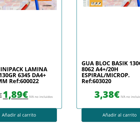
GUA BLOC BASIK 13
INIPACK LAMINA
8062 A4+/20H
130GR 6345 DA4+
ESPIRAL/MICROP.
MM Ref:600022
Ref:603020
El precio original era: 2,10€.
El precio actual es: 1,89€.
1,89
€
3,38
€
€
IVA no incluidos
IVA no inclu
Añadir al carrito
Añadir al carrito