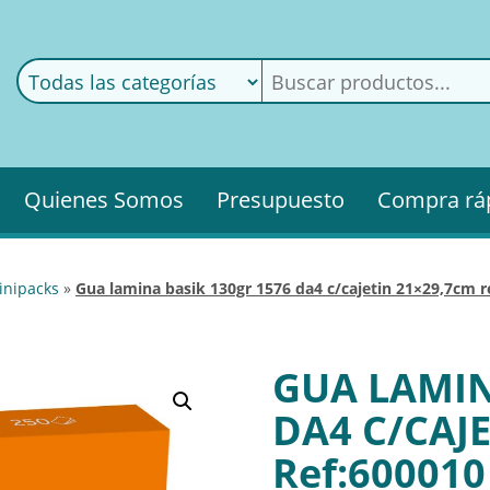
ods
ería
Quienes Somos
Presupuesto
Compra rá
inipacks
»
gua lamina basik 130gr 1576 da4 c/cajetin 21×29,7cm r
GUA LAMIN
DA4 C/CAJ
Ref:600010