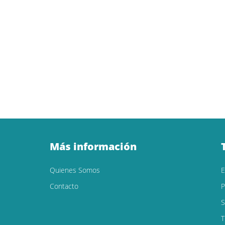
Más información
Quienes Somos
Contacto
P
S