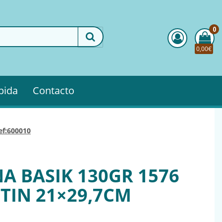
0
0,00€
pida
Contacto
ef:600010
A BASIK 130GR 1576
ETIN 21×29,7CM