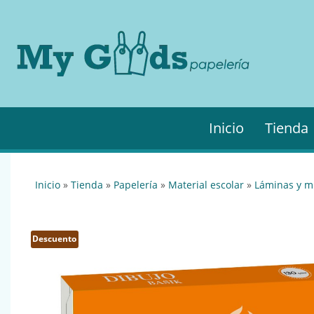
MyGo
My
Goods es
·
tu
Papel
papelería
online de
confianza.
Podrás
Inicio
Tienda
encontrar
todo lo
necesario
para tu
inicio
»
tienda
»
papelería
»
material escolar
»
láminas y m
empresa.
Descuento