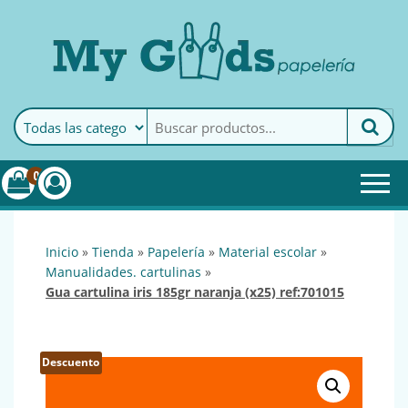
MyGoods · Papelería
My Goods es tu papelería
online de confianza. Podrás
encontrar todo lo necesario
0
para tu empresa.
inicio
»
tienda
»
papelería
»
material escolar
»
manualidades. cartulinas
»
gua cartulina iris 185gr naranja (x25) ref:701015
Descuento