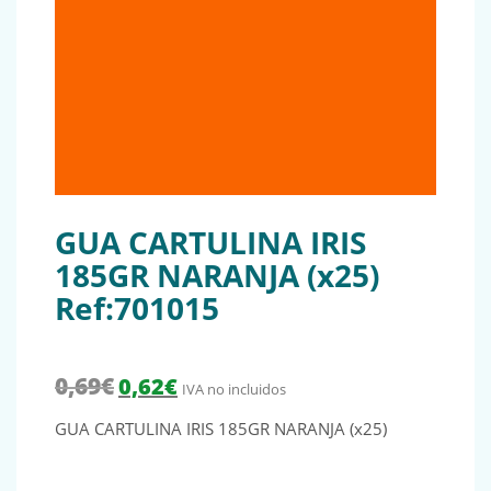
GUA CARTULINA IRIS
185GR NARANJA (x25)
Ref:701015
El precio original era: 0,69€.
El precio actual es: 0,62€.
0,69
€
0,62
€
IVA no incluidos
GUA CARTULINA IRIS 185GR NARANJA (x25)