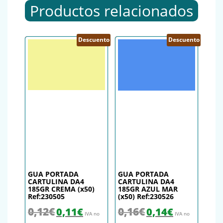
Productos relacionados
Descuento
Descuento
GUA PORTADA
GUA PORTADA
CARTULINA DA4
CARTULINA DA4
185GR CREMA (x50)
185GR AZUL MAR
Ref:230505
(x50) Ref:230526
El precio original era: 0,12€.
El precio actual es: 0,11€.
El precio original era: 0,16€.
El precio actual es
0,12
€
0,16
€
0,11
€
0,14
€
IVA no
IVA no