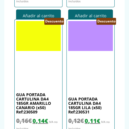
incluidos
incluidos
Añadir al carrito
Añadir al carrito
Descuento
Descuento
GUA PORTADA
CARTULINA DA4
GUA PORTADA
185GR AMARILLO
CARTULINA DA4
CANARIO (x50)
185GR LILA (x50)
Ref:230509
Ref:230531
El precio original era: 0,16€.
El precio actual es: 0,14€.
El precio original era: 0,12€.
El precio actual es
0,16
€
0,12
€
0,14
€
0,11
€
IVA no
IVA no
incluidos
incluidos