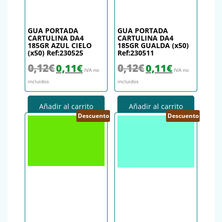
GUA PORTADA
GUA PORTADA
CARTULINA DA4
CARTULINA DA4
185GR AZUL CIELO
185GR GUALDA (x50)
(x50) Ref:230525
Ref:230511
El precio original era: 0,12€.
El precio actual es: 0,11€.
El precio original era: 0,12€.
El precio actual es
0,12
€
0,12
€
0,11
€
0,11
€
IVA no
IVA no
incluidos
incluidos
Añadir al carrito
Añadir al carrito
Descuento
Descuento