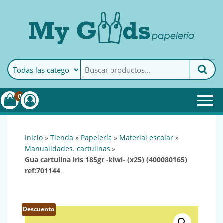
MyGoods · Papelería
My Goods es tu papelería
online de confianza. Podrás
encontrar todo lo necesario
0
para tu empresa.
inicio
»
tienda
»
papelería
»
material escolar
»
manualidades. cartulinas
»
gua cartulina iris 185gr -kiwi- (x25) (400080165)
ref:701144
Descuento