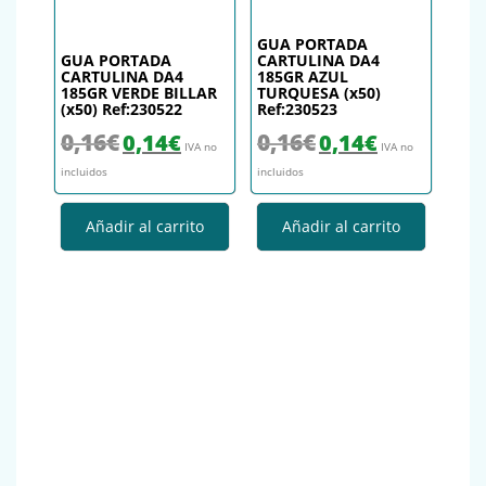
GUA PORTADA
GUA PORTADA
CARTULINA DA4
CARTULINA DA4
185GR AZUL
185GR VERDE BILLAR
TURQUESA (x50)
(x50) Ref:230522
Ref:230523
El precio original era: 0,16€.
El precio actual es: 0,14€.
El precio original era: 0,16€.
El precio actual es
0,16
€
0,16
€
0,14
€
0,14
€
IVA no
IVA no
incluidos
incluidos
Añadir al carrito
Añadir al carrito