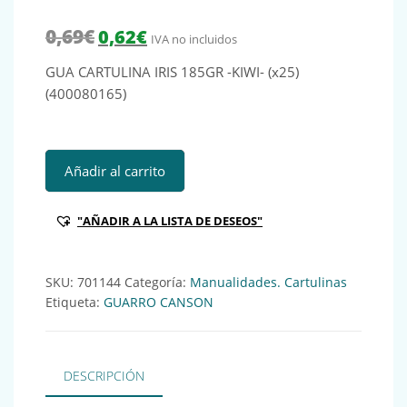
El precio original era: 0,69€.
El precio actual es: 0,62€.
0,69
€
0,62
€
IVA no incluidos
GUA CARTULINA IRIS 185GR -KIWI- (x25)
(400080165)
GUA CARTULINA IRIS 185GR -KIWI- (x25) (400080165) Ref:
Añadir al carrito
"AÑADIR A LA LISTA DE DESEOS"
SKU:
701144
Categoría:
Manualidades. Cartulinas
Etiqueta:
GUARRO CANSON
DESCRIPCIÓN