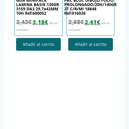
GUA MINIPACK
PAC BLOC DIBUJO FOLIO
LAMINA BASIK 130GR
PROLONGADO/20H/140GR
3159 DA3 29,7x42MM
2T C/R/MI 18848
10H Ref:600052
Ref:016028
El precio original era: 3,43€.
El precio actual es: 3,18€.
El precio original era: 2,68€.
El precio actual es
3,43
€
2,68
€
3,18
€
2,41
€
IVA no
IVA no
incluidos
incluidos
Añadir al carrito
Añadir al carrito