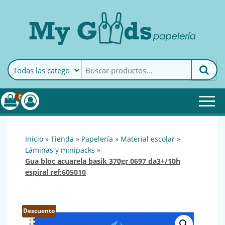
MyGoods · Papelería
My Goods es tu papelería
online de confianza. Podrás
encontrar todo lo necesario
0
para tu empresa.
inicio
»
tienda
»
papelería
»
material escolar
»
láminas y minipacks
»
gua bloc acuarela basik 370gr 0697 da3+/10h
espiral ref:605010
Descuento