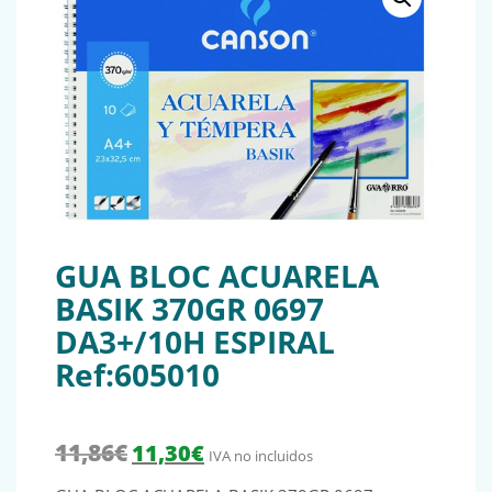
GUA BLOC ACUARELA
BASIK 370GR 0697
DA3+/10H ESPIRAL
Ref:605010
El precio original era: 11,86€.
El precio actual es: 11,30€.
11,86
€
11,30
€
IVA no incluidos