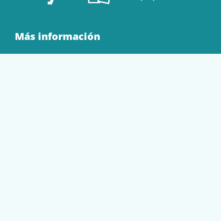
Más información
Quienes Somos
Contacto
Tienda
EQUIPAMIENTO
PAPELERÍA
SOBRES Y BOLSAS
TECNOLOGÍA
TONER Y CARTUCHOS