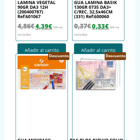
LAMINA VEGETAL
GUA LAMINA BASIK
90GR DA3 12H
130GR 0735 DA3+
(200400787)
C/REC. 32,5x46CM
Ref:601067
(331) Ref:600060
El precio original era: 4,86€.
El precio actual es: 4,39€.
El precio original era: 0,37€.
El precio actual es
4,86
€
0,37
€
4,39
€
0,33
€
IVA no
IVA no
incluidos
incluidos
Añadir al carrito
Añadir al carrito
Descuento
Descuento