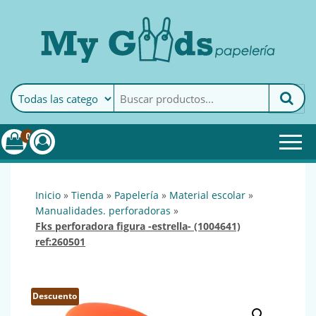
MyGoods · Papelería
My Goods es tu papelería
online de confianza. Podrás
encontrar todo lo necesario
0
para tu empresa.
inicio
»
tienda
»
papelería
»
material escolar
»
manualidades. perforadoras
»
fks perforadora figura -estrella- (1004641)
ref:260501
Descuento