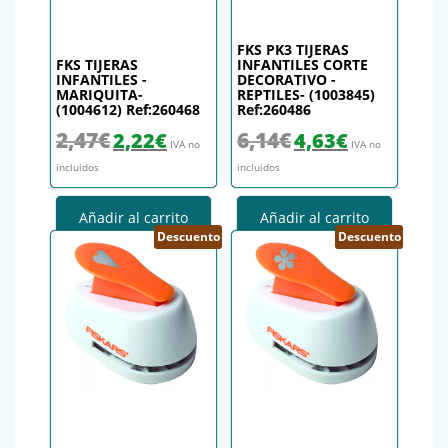
FKS PK3 TIJERAS
FKS TIJERAS
INFANTILES CORTE
INFANTILES -
DECORATIVO -
MARIQUITA-
REPTILES- (1003845)
(1004612) Ref:260468
Ref:260486
El precio original era: 2,47€.
El precio actual es: 2,22€.
El precio original era: 6,14€.
El precio actual es
2,47
€
6,14
€
2,22
€
4,63
€
IVA no
IVA no
incluidos
incluidos
Añadir al carrito
Añadir al carrito
Descuento
Descuento