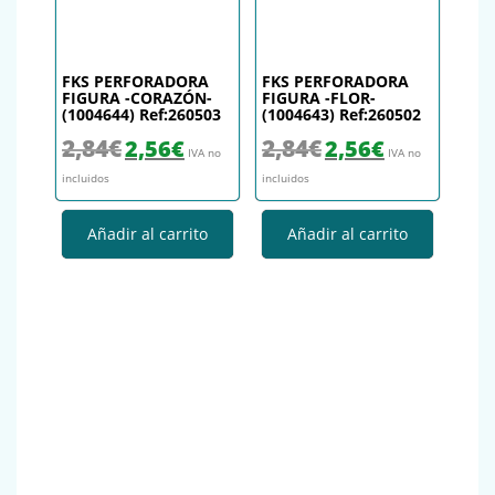
FKS PERFORADORA
FKS PERFORADORA
FIGURA -CORAZÓN-
FIGURA -FLOR-
(1004644) Ref:260503
(1004643) Ref:260502
El precio original era: 2,84€.
El precio actual es: 2,56€.
El precio original era: 2,84€.
El precio actual es
2,84
€
2,84
€
2,56
€
2,56
€
IVA no
IVA no
incluidos
incluidos
Añadir al carrito
Añadir al carrito