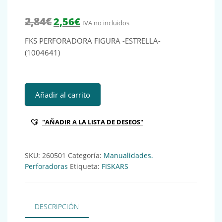
El precio original era: 2,84€.
El precio actual es: 2,56€.
2,84
€
2,56
€
IVA no incluidos
FKS PERFORADORA FIGURA -ESTRELLA-
(1004641)
FKS PERFORADORA FIGURA -ESTRELLA- (1004641) Ref:2605
Añadir al carrito
"AÑADIR A LA LISTA DE DESEOS"
SKU:
260501
Categoría:
Manualidades.
Perforadoras
Etiqueta:
FISKARS
DESCRIPCIÓN