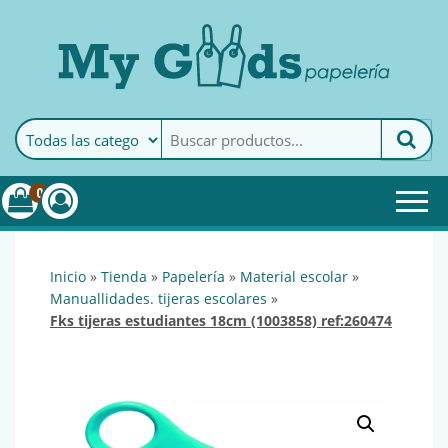
MyGoods · Papelería
My Goods es tu papelería
online de confianza. Podrás
encontrar todo lo necesario
0
para tu empresa.
inicio
»
tienda
»
papelería
»
material escolar
»
manuallidades. tijeras escolares
»
fks tijeras estudiantes 18cm (1003858) ref:260474