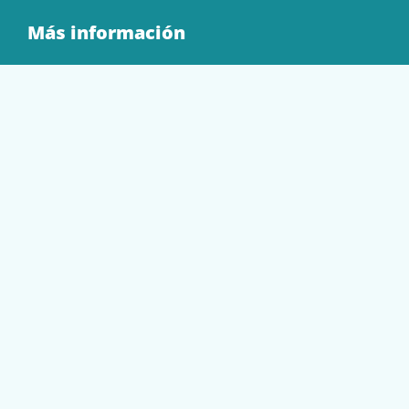
Más información
Quienes Somos
Contacto
Tienda
EQUIPAMIENTO
PAPELERÍA
SOBRES Y BOLSAS
TECNOLOGÍA
TONER Y CARTUCHOS
Mi cuenta