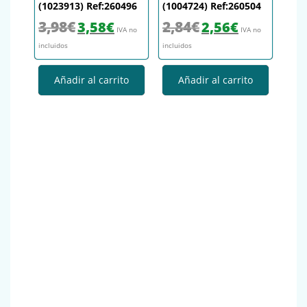
(1023913) Ref:260496
(1004724) Ref:260504
El precio original era: 3,98€.
El precio actual es: 3,58€.
El precio original era: 2,84€.
El precio actual es
3,98
€
2,84
€
3,58
€
2,56
€
IVA no
IVA no
incluidos
incluidos
Añadir al carrito
Añadir al carrito