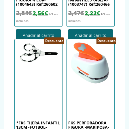
(1004643) Ref:260502
(1003747) Ref:260466
El precio original era: 2,84€.
El precio actual es: 2,56€.
El precio original era: 2,47€.
El precio actual es
2,84
€
2,47
€
2,56
€
2,22
€
IVA no
IVA no
incluidos
incluidos
Añadir al carrito
Añadir al carrito
Descuento
Descuento
*FKS TIJERA INFANTIL
FKS PERFORADORA
13CM -FUTBOL-
FIGURA -MARIPOSA-