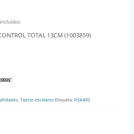
al era: 2,93€.
io actual es: 2,64€.
incluidos
 CONTROL TOTAL 13CM (1003859)
 TOTAL 13CM (1003859) Ref:260462 cantidad
ESEOS"
llidades. Tijeras escolares
Etiqueta:
FISKARS