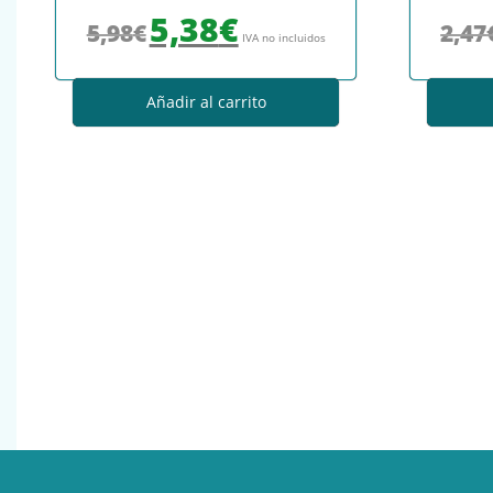
El precio original era: 5,98€.
El precio actual es: 5,38€.
5,38
€
5,98
€
2,47
IVA no incluidos
Añadir al carrito