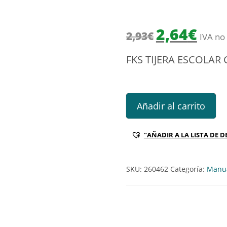
El precio origin
El prec
2,64
€
2,93
€
IVA no 
FKS TIJERA ESCOLAR
FKS TIJERA ESCOLAR CONTROL
Añadir al carrito
"AÑADIR A LA LISTA DE D
SKU:
260462
Categoría:
Manua