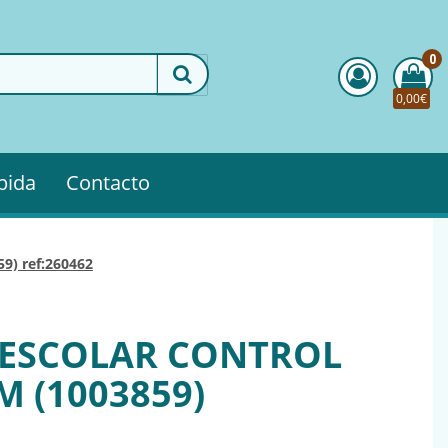
0
0,00€
pida
Contacto
59) ref:260462
A ESCOLAR CONTROL
M (1003859)