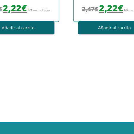
El precio original era: 2,47€.
El precio actual es: 2,22€.
El precio original era
El prec
2,22
€
2,22
€
€
2,47
€
IVA no incluidos
IVA no
Añadir al carrito
Añadir al carrito