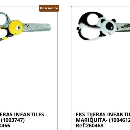
Descuento
JERAS INFANTILES -
FKS TIJERAS INFANTIL
 (1003747)
MARIQUITA- (1004612
0466
Ref:260468