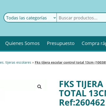
ods
ería
Quienes Somos
Presupuesto
Compra rá
es. tijeras escolares
»
fks tijera escolar control total 13cm (10038
FKS TIJER
TOTAL 13C
Ref:260462