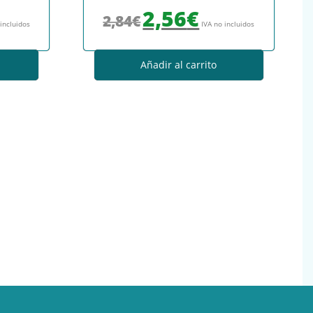
: 2,47€.
io actual es: 2,22€.
El precio original era: 2,84€.
El precio actual es: 2,56€.
2,56
€
2,84
€
 incluidos
IVA no incluidos
Añadir al carrito