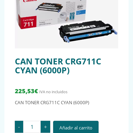
CAN TONER CRG711C
CYAN (6000P)
225,53
€
IVA no incluidos
CAN TONER CRG711C CYAN (6000P)
CAN TONER CRG711C CYAN (6000P) cantidad
-
+
Añadir al carrito