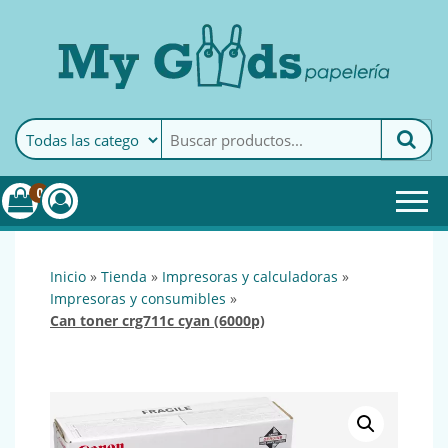
MyGoods · Papelería
My Goods es tu papelería
online de confianza. Podrás
encontrar todo lo necesario
0
para tu empresa.
inicio
»
tienda
»
impresoras y calculadoras
»
impresoras y consumibles
»
can toner crg711c cyan (6000p)