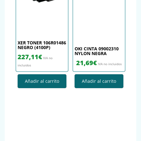
XER TONER 106R01486
NEGRO (4100P)
OKI CINTA 09002310
NYLON NEGRA
227,11
€
IVA no
21,69
€
IVA no incluidos
incluidos
Añadir al carrito
Añadir al carrito