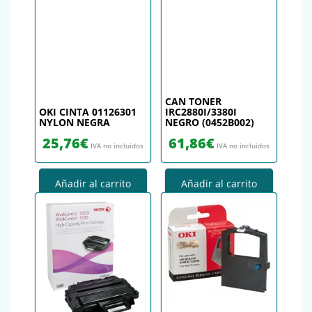
CAN TONER
OKI CINTA 01126301
IRC2880I/3380I
NYLON NEGRA
NEGRO (0452B002)
25,76
€
61,86
€
IVA no incluidos
IVA no incluidos
Añadir al carrito
Añadir al carrito