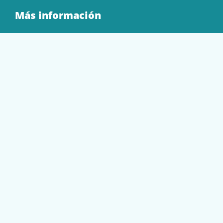
Más información
Quienes Somos
Contacto
Tienda
EQUIPAMIENTO
PAPELERÍA
SOBRES Y BOLSAS
TECNOLOGÍA
TONER Y CARTUCHOS
Mi cuenta