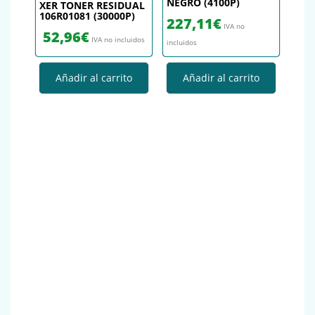
NEGRO (4100P)
XER TONER RESIDUAL
106R01081 (30000P)
227,11
€
IVA no
52,96
€
IVA no incluidos
incluidos
Añadir al carrito
Añadir al carrito