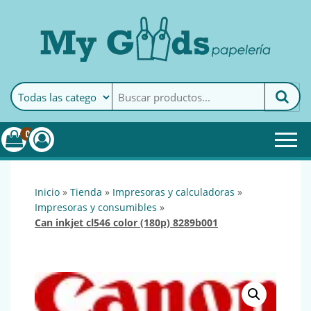
MyGoods · Papelería
My Goods es tu papelería
online de confianza. Podrás
encontrar todo lo necesario
0
para tu empresa.
inicio
»
tienda
»
impresoras y calculadoras
»
impresoras y consumibles
»
can inkjet cl546 color (180p) 8289b001