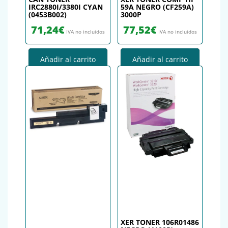
IRC2880I/3380I CYAN
59A NEGRO (CF259A)
(0453B002)
3000P
71,24
€
77,52
€
IVA no incluidos
IVA no incluidos
Añadir al carrito
Añadir al carrito
XER TONER 106R01486