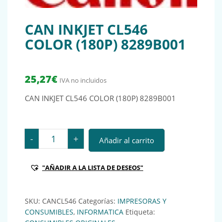
CAN INKJET CL546
COLOR (180P) 8289B001
25,27
€
IVA no incluidos
CAN INKJET CL546 COLOR (180P) 8289B001
CAN INKJET CL546 COLOR (180P) 8289B001 cantidad
-
+
Añadir al carrito
"AÑADIR A LA LISTA DE DESEOS"
SKU:
CANCL546
Categorías:
IMPRESORAS Y
CONSUMIBLES
,
INFORMATICA
Etiqueta: