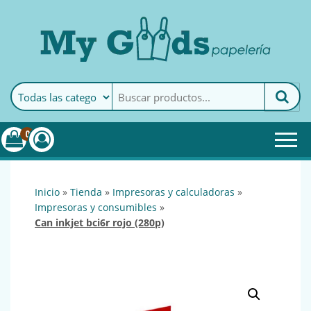
MyGoods · Papelería
My Goods es tu papelería
online de confianza. Podrás
encontrar todo lo necesario
0
para tu empresa.
inicio
»
tienda
»
impresoras y calculadoras
»
impresoras y consumibles
»
can inkjet bci6r rojo (280p)