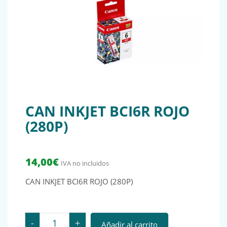
CAN INKJET BCI6R ROJO
(280P)
14,00
€
IVA no incluidos
CAN INKJET BCI6R ROJO (280P)
CAN INKJET BCI6R ROJO (280P) cantidad
-
+
Añadir al carrito