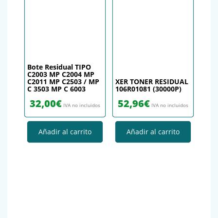
Bote Residual TIPO
C2003 MP C2004 MP
C2011 MP C2503 / MP
XER TONER RESIDUAL
C 3503 MP C 6003
106R01081 (30000P)
32,00
€
52,96
€
IVA no incluidos
IVA no incluidos
Añadir al carrito
Añadir al carrito