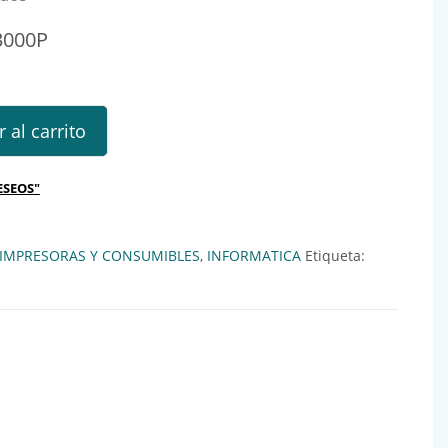
3000P
P cantidad
 al carrito
ESEOS"
IMPRESORAS Y CONSUMIBLES
,
INFORMATICA
Etiqueta: