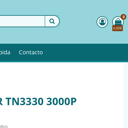
0
0,00€
pida
Contacto
 TN3330 3000P
idos