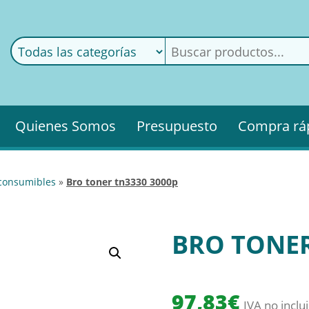
ods
ería
Quienes Somos
Presupuesto
Compra rá
 consumibles
»
bro toner tn3330 3000p
BRO TONER
97,83
€
IVA no inclu