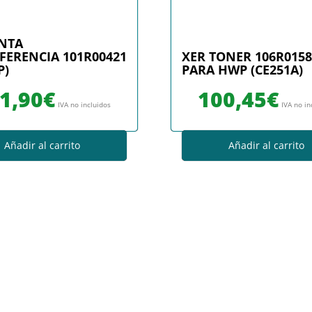
INTA
FERENCIA 101R00421
XER TONER 106R0158
P)
PARA HWP (CE251A)
1,90
€
100,45
€
IVA no incluidos
IVA no in
Añadir al carrito
Añadir al carrito