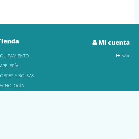
Tienda
Mi cuenta
Salir
EQUIPAMIENTO
APELERÍA
OBRES Y BOLSAS
TECNOLOGÍA
ONER Y CARTUCHOS