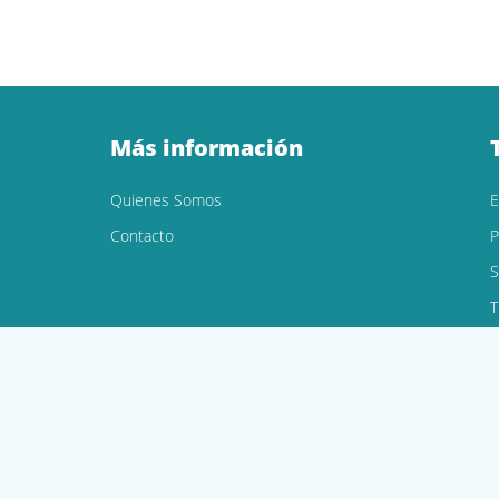
Más información
Quienes Somos
Contacto
P
S
T