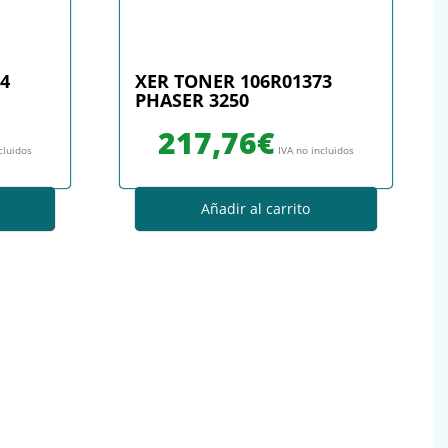
4
XER TONER 106R01373
PHASER 3250
217,76
€
cluidos
IVA no incluidos
Añadir al carrito