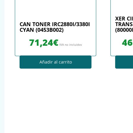
XER C
CAN TONER IRC2880I/3380I
TRANS
CYAN (0453B002)
(80000
71,24
€
46
IVA no incluidos
Añadir al carrito