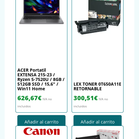
ACER Portatil
EXTENSA 215-23 /
Ryzen 5-7520U / 8GB /
512GB SSD / 15,6″ /
LEX TONER 0T650A11E
Win11 Home
RETORNABLE
626,67
€
300,51
€
IVA no
IVA no
incluidos
incluidos
Añadir al carrito
Añadir al carrito