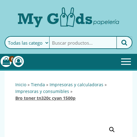
MyGoods · Papelería
My Goods es tu papelería
online de confianza. Podrás
encontrar todo lo necesario
0
para tu empresa.
inicio
»
tienda
»
impresoras y calculadoras
»
impresoras y consumibles
»
bro toner tn320c cyan 1500p