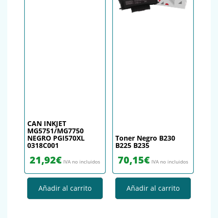
CAN INKJET
MG5751/MG7750
NEGRO PGI570XL
Toner Negro B230
0318C001
B225 B235
21,92
€
70,15
€
IVA no incluidos
IVA no incluidos
Añadir al carrito
Añadir al carrito