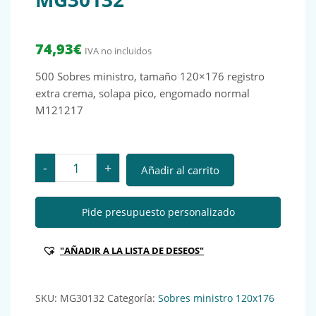
74,93
€
IVA no incluidos
500 Sobres ministro, tamaño 120×176 registro
extra crema, solapa pico, engomado normal
M121217
500 Sobres ministro, tamaño 120x 176 registro extr
-
+
Añadir al carrito
Pide presupuesto personalizado
"AÑADIR A LA LISTA DE DESEOS"
SKU:
MG30132
Categoría:
Sobres ministro 120x176