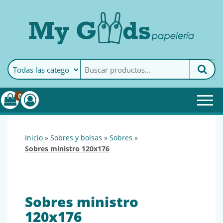
MyGoods · Papelería
My Goods es tu papelería
online de confianza. Podrás
encontrar todo lo necesario
0
para tu empresa.
inicio
»
sobres y bolsas
»
sobres
»
sobres ministro 120x176
Sobres ministro
120x176