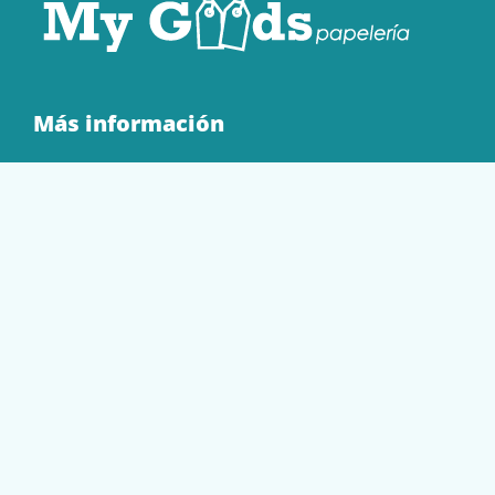
Más información
Quienes Somos
Contacto
Tienda
EQUIPAMIENTO
PAPELERÍA
SOBRES Y BOLSAS
TECNOLOGÍA
TONER Y CARTUCHOS