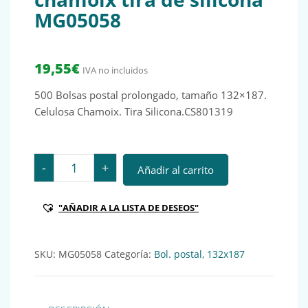
MG05058
19,55
€
IVA no incluidos
500 Bolsas postal prolongado, tamaño 132×187.
Celulosa Chamoix. Tira Silicona.CS801319
500 Bolsas postal prolongado, tamaño 132x187 celulo
-
+
Añadir al carrito
"AÑADIR A LA LISTA DE DESEOS"
SKU:
MG05058
Categoría:
Bol. postal, 132x187