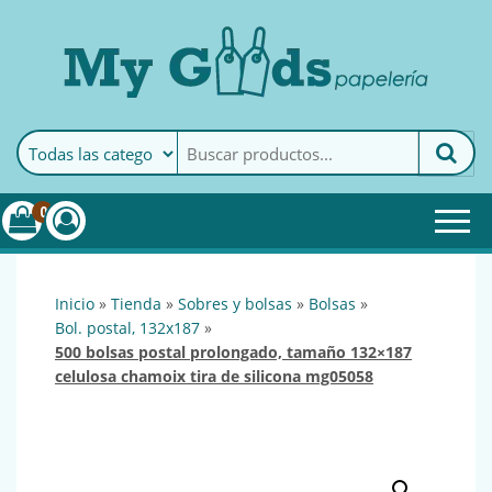
MyGoods · Papelería
My Goods es tu papelería
online de confianza. Podrás
encontrar todo lo necesario
0
para tu empresa.
inicio
»
tienda
»
sobres y bolsas
»
bolsas
»
bol. postal, 132x187
»
500 bolsas postal prolongado, tamaño 132×187
celulosa chamoix tira de silicona mg05058