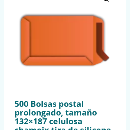
500 Bolsas postal
prolongado, tamaño
132×187 celulosa
chamoix tira de silicona