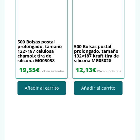
500 Bolsas postal
prolongado, tamaño
500 Bolsas postal
132×187 celulosa
prolongado, tamaño
chamoix tira de
132×187 kraft tira de
silicona MG05058
silicona MG05026
19,55
€
12,13
€
IVA no incluidos
IVA no incluidos
Añadir al carrito
Añadir al carrito