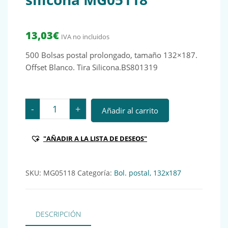
13,03
€
IVA no incluidos
500 Bolsas postal prolongado, tamaño 132×187.
Offset Blanco. Tira Silicona.BS801319
500 Bolsas postal prolongado, tamaño 132x187 blanca
-
+
Añadir al carrito
"AÑADIR A LA LISTA DE DESEOS"
SKU:
MG05118
Categoría:
Bol. postal, 132x187
DESCRIPCIÓN