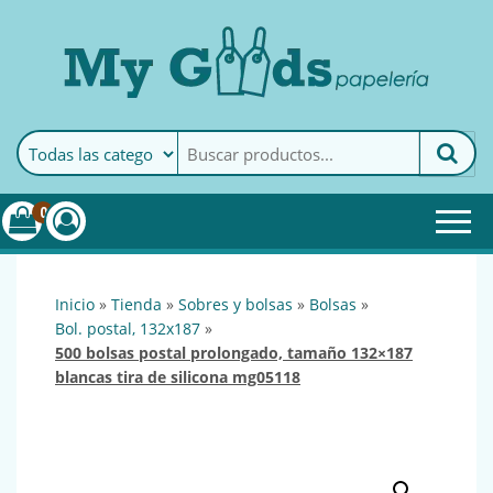
MyGoods · Papelería
My Goods es tu papelería
online de confianza. Podrás
encontrar todo lo necesario
0
para tu empresa.
inicio
»
tienda
»
sobres y bolsas
»
bolsas
»
bol. postal, 132x187
»
500 bolsas postal prolongado, tamaño 132×187
blancas tira de silicona mg05118