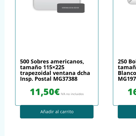
500 Sobres americanos,
250 Bo
tamaño 115×225
tamaño
trapezoidal ventana dcha
Blanco
Insp. Postal MG37388
MG197
11,50
€
1
IVA no incluidos
Añadir al carrito