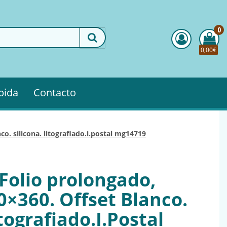
0
0,00€
pida
Contacto
co. silicona. litografiado.i.postal mg14719
Folio prolongado,
×360. Offset Blanco.
itografiado.I.Postal