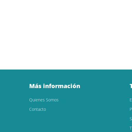
Más información
Quienes Somos
Contacto
P
S