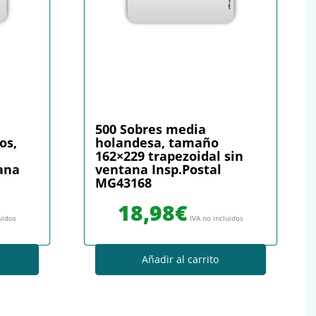
500 Sobres media
os,
holandesa, tamaño
162×229 trapezoidal sin
tana
ventana Insp.Postal
MG43168
18,98
€
uidos
IVA no incluidos
Añadir al carrito