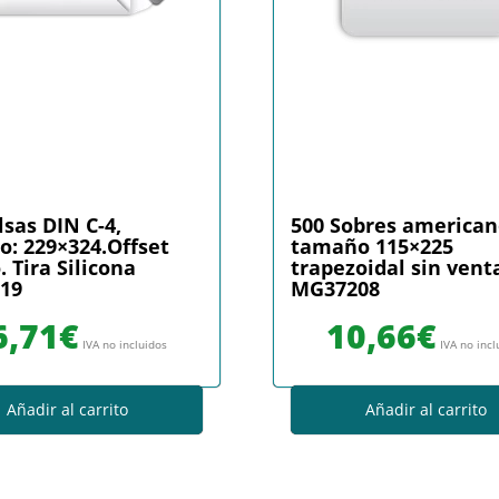
lsas DIN C-4,
500 Sobres american
: 229×324.Offset
tamaño 115×225
. Tira Silicona
trapezoidal sin ven
19
MG37208
6,71
€
10,66
€
IVA no incluidos
IVA no incl
Añadir al carrito
Añadir al carrito