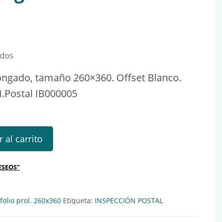
idos
longado, tamaño 260×360. Offset Blanco.
.I.Postal IB000005
ado, tamaño 260x360. Offset Blanco. Silicona. Litografiado.I.Pos
 al carrito
ESEOS"
 folio prol. 260x360
Etiqueta:
INSPECCIÓN POSTAL