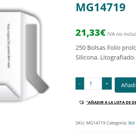
MG14719
21,33
€
IVA no inclu
250 Bolsas Folio pro
Silicona. Litografiado
250 Bolsas Folio prolong
-
+
Añadir
"AÑADIR A LA LISTA DE D
SKU:
MG14719
Categoría:
Bol