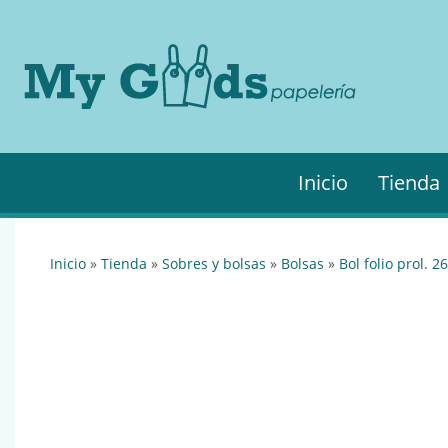
MyGo
My
Goods es
·
tu
Papel
papelería
online de
confianza.
Podrás
Inicio
Tienda
encontrar
todo lo
necesario
para tu
inicio
»
tienda
»
sobres y bolsas
»
bolsas
»
bol folio prol. 
empresa.