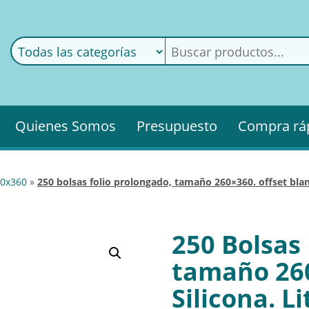
ods
ería
Quienes Somos
Presupuesto
Compra rá
260x360
»
250 bolsas folio prolongado, tamaño 260×360. offset blan
250 Bolsas 
tamaño 260
Silicona. L