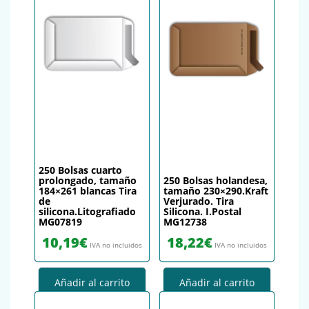
250 Bolsas cuarto
prolongado, tamaño
250 Bolsas holandesa,
184×261 blancas Tira
tamaño 230×290.Kraft
de
Verjurado. Tira
silicona.Litografiado
Silicona. I.Postal
MG07819
MG12738
10,19
€
18,22
€
IVA no incluidos
IVA no incluidos
Añadir al carrito
Añadir al carrito