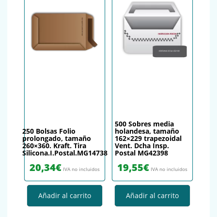
500 Sobres media
250 Bolsas Folio
holandesa, tamaño
prolongado, tamaño
162×229 trapezoidal
260×360. Kraft. Tira
Vent. Dcha Insp.
Silicona.I.Postal.MG14738
Postal MG42398
20,34
€
19,55
€
IVA no incluidos
IVA no incluidos
Añadir al carrito
Añadir al carrito