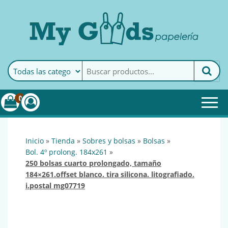
MyGoods · Papelería
My Goods es tu papelería
online de confianza. Podrás
encontrar todo lo necesario
0
para tu empresa.
inicio
»
tienda
»
sobres y bolsas
»
bolsas
»
bol. 4º prolong. 184x261
»
250 bolsas cuarto prolongado, tamaño
184×261.offset blanco. tira silicona. litografiado.
i.postal mg07719