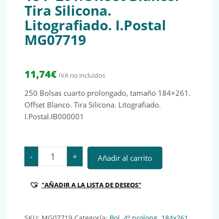
Tira Silicona.
Litografiado. I.Postal
MG07719
11,74
€
IVA no incluidos
250 Bolsas cuarto prolongado, tamaño 184×261.
Offset Blanco. Tira Silicona. Litografiado.
I.Postal.IB000001
250 Bolsas cuarto prolongado, tamaño 184x261.Offset B
-
+
Añadir al carrito
"AÑADIR A LA LISTA DE DESEOS"
SKU:
MG07719
Categoría:
Bol. 4º prolong. 184x261