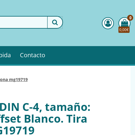
0
0,00€
pida
Contacto
licona mg19719
 DIN C-4, tamaño:
fset Blanco. Tira
G19719