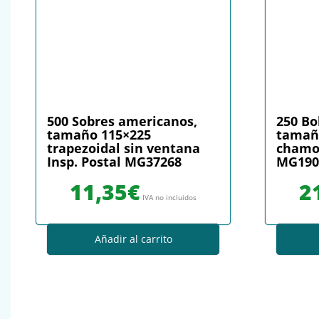
500 Sobres americanos,
250 Bo
tamaño 115×225
tamaño
trapezoidal sin ventana
chamoi
Insp. Postal MG37268
MG190
11,35
€
2
IVA no incluidos
Añadir al carrito