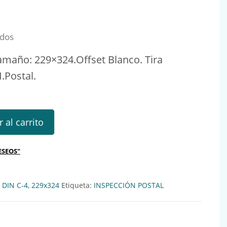
idos
amaño: 229×324.Offset Blanco. Tira
I.Postal.
ño: 229x324.Offset Blanco. Tira Silicona MG19719 cantidad
 al carrito
ESEOS"
. DIN C-4, 229x324
Etiqueta:
INSPECCIÓN POSTAL