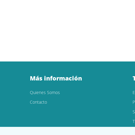
Más información
Quienes Somos
Contacto
P
S
T