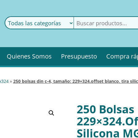
ods
ería
Quienes Somos
Presupuesto
Compra rá
9x324
»
250 bolsas din c-4, tamaño: 229×324.offset blanco. tira si
250 Bolsas
229×324.Of
Silicona M