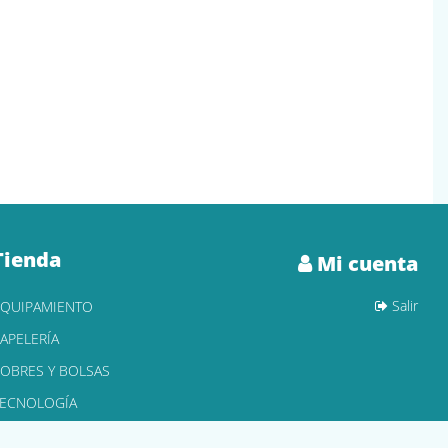
Tienda
Mi cuenta
Salir
EQUIPAMIENTO
APELERÍA
OBRES Y BOLSAS
TECNOLOGÍA
ONER Y CARTUCHOS