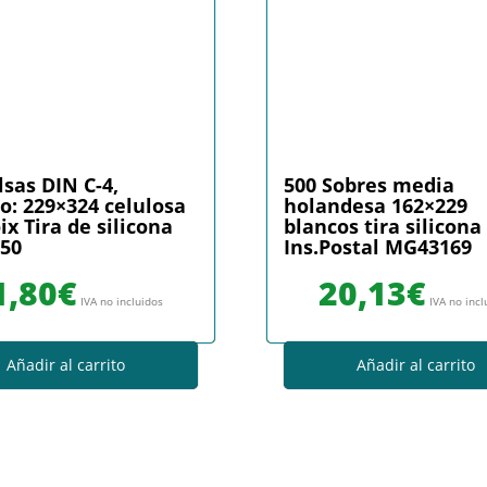
lsas DIN C-4,
500 Sobres media
: 229×324 celulosa
holandesa 162×229
x Tira de silicona
blancos tira silicona
50
Ins.Postal MG43169
1,80
€
20,13
€
IVA no incluidos
IVA no incl
Añadir al carrito
Añadir al carrito