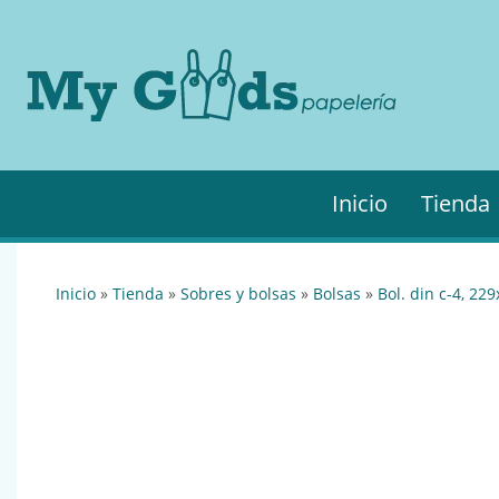
MyGo
My
Goods es
·
tu
Papel
papelería
online de
confianza.
Podrás
Inicio
Tienda
encontrar
todo lo
necesario
para tu
inicio
»
tienda
»
sobres y bolsas
»
bolsas
»
bol. din c-4, 22
empresa.