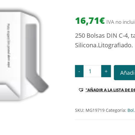
16,71
€
IVA no inclu
250 Bolsas DIN C-4, t
Silicona.Litografiado. 
250 Bolsas DIN C-4, tama
-
+
Añadir
"AÑADIR A LA LISTA DE D
SKU:
MG19719
Categoría:
Bol