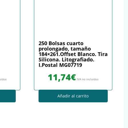
250 Bolsas cuarto
prolongado, tamaño
184×261.Offset Blanco. Tira
Silicona. Litografiado.
I.Postal MG07719
11,74
€
uidos
IVA no incluidos
Añadir al carrito