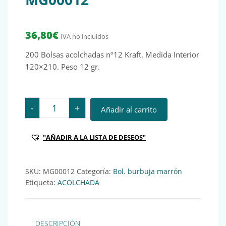
36,80
€
IVA no incluidos
200 Bolsas acolchadas nº12 Kraft. Medida Interior
120×210. Peso 12 gr.
200 Bolsas acolchadas nº12 Kraft. Medida Interior 12
-
+
Añadir al carrito
"AÑADIR A LA LISTA DE DESEOS"
SKU:
MG00012
Categoría:
Bol. burbuja marrón
Etiqueta:
ACOLCHADA
DESCRIPCIÓN