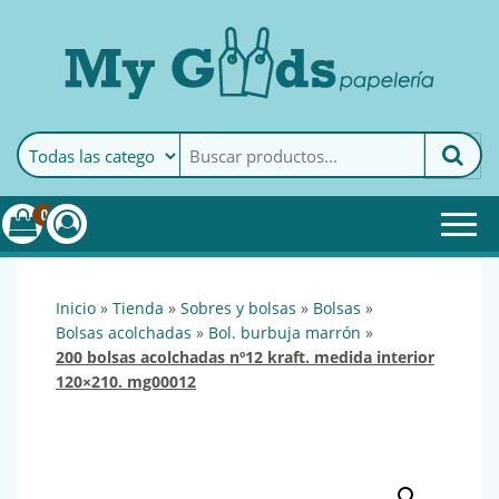
MyGoods · Papelería
My Goods es tu papelería
online de confianza. Podrás
encontrar todo lo necesario
0
para tu empresa.
inicio
»
tienda
»
sobres y bolsas
»
bolsas
»
bolsas acolchadas
»
bol. burbuja marrón
»
200 bolsas acolchadas nº12 kraft. medida interior
120×210. mg00012