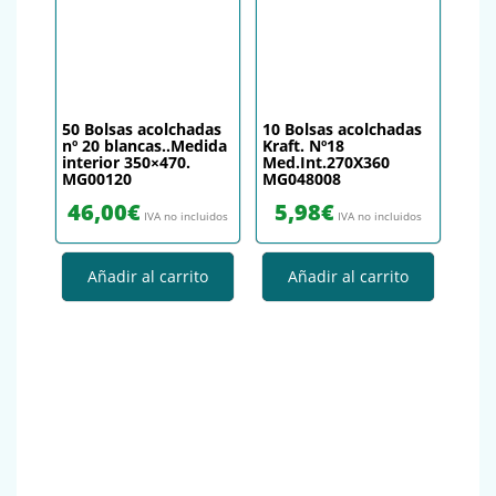
50 Bolsas acolchadas
10 Bolsas acolchadas
nº 20 blancas..Medida
Kraft. Nº18
interior 350×470.
Med.Int.270X360
MG00120
MG048008
46,00
€
5,98
€
IVA no incluidos
IVA no incluidos
Añadir al carrito
Añadir al carrito