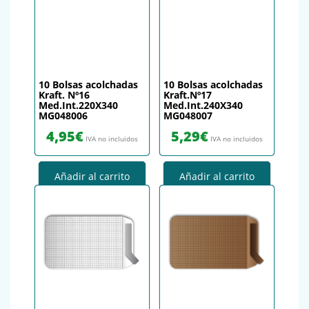
10 Bolsas acolchadas
10 Bolsas acolchadas
Kraft. Nº16
Kraft.Nº17
Med.Int.220X340
Med.Int.240X340
MG048006
MG048007
4,95
€
5,29
€
IVA no incluidos
IVA no incluidos
Añadir al carrito
Añadir al carrito