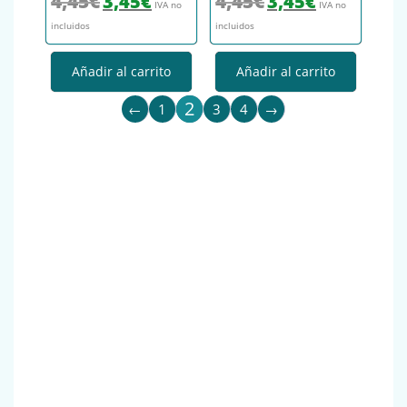
4,45
€
4,45
€
3,45
€
3,45
€
IVA no
IVA no
incluidos
incluidos
Añadir al carrito
Añadir al carrito
2
←
1
3
4
→