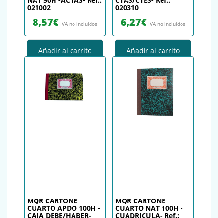
NAT 50H -ACTAS- Ref.:
CTAS/CTES- Ref.:
021002
020310
8,57
€
6,27
€
IVA no incluidos
IVA no incluidos
Añadir al carrito
Añadir al carrito
MQR CARTONE
MQR CARTONE
CUARTO APDO 100H -
CUARTO NAT 100H -
CAJA DEBE/HABER-
CUADRICULA- Ref.: