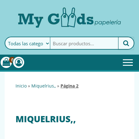
MyGoods · Papelería
My Goods es tu papelería
online de confianza. Podrás
encontrar todo lo necesario
0
para tu empresa.
inicio
»
miquelrius,,
»
página 2
MIQUELRIUS,,