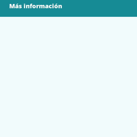
Más información
Quienes Somos
Contacto
Tienda
EQUIPAMIENTO
PAPELERÍA
SOBRES Y BOLSAS
TECNOLOGÍA
TONER Y CARTUCHOS
Mi cuenta