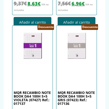
El precio original era: 9,37€.
El precio actual es: 8,63€.
El precio original era: 7,56€.
El precio actual es
9,37
€
7,56
€
8,63
€
6,96
€
IVA no
IVA no
incluidos
incluidos
Añadir al carrito
Añadir al carrito
Descuento
Descuento
MQR RECAMBIO NOTE
MQR RECAMBIO NOTE
BOOK DA4 100H 5×5
BOOK DA4 100H 5×5
VIOLETA (07427) Ref.:
GRIS (07423) Ref.:
017137
017136