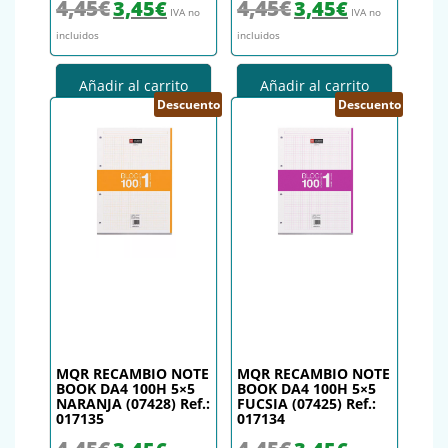
El precio original era: 4,45€.
El precio actual es: 3,45€.
El precio original era: 4,45€.
El precio actual es
4,45
€
4,45
€
3,45
€
3,45
€
IVA no
IVA no
incluidos
incluidos
Añadir al carrito
Añadir al carrito
Descuento
Descuento
MQR RECAMBIO NOTE
MQR RECAMBIO NOTE
BOOK DA4 100H 5×5
BOOK DA4 100H 5×5
NARANJA (07428) Ref.:
FUCSIA (07425) Ref.:
017135
017134
El precio original era: 4,45€.
El precio actual es: 3,45€.
El precio original era: 4,45€.
El precio actual es