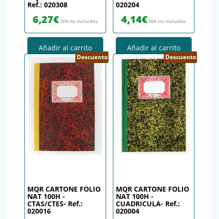
Ref.: 020308
020204
6,27
€
4,14
€
IVA no incluidos
IVA no incluidos
Añadir al carrito
Añadir al carrito
Descuento
Descuento
MQR CARTONE FOLIO
MQR CARTONE FOLIO
NAT 100H -
NAT 100H -
CTAS/CTES- Ref.:
CUADRICULA- Ref.:
020016
020004