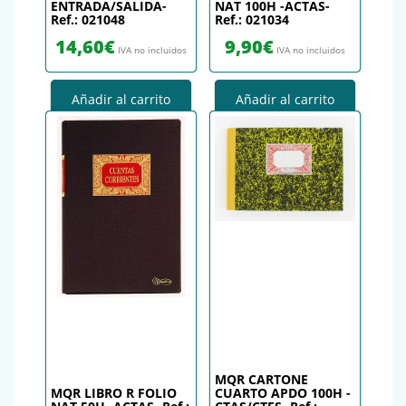
ENTRADA/SALIDA-
NAT 100H -ACTAS-
Ref.: 021048
Ref.: 021034
14,60
€
9,90
€
IVA no incluidos
IVA no incluidos
Añadir al carrito
Añadir al carrito
MQR CARTONE
MQR LIBRO R FOLIO
CUARTO APDO 100H -