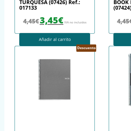
TURQUESA (07426) Ref.:
BOOK 
017133
(07424)
El precio original era: 4,45€.
El precio actual es: 3,45€.
3,45
€
4,45
€
4,45
IVA no incluidos
Añadir al carrito
Descuento