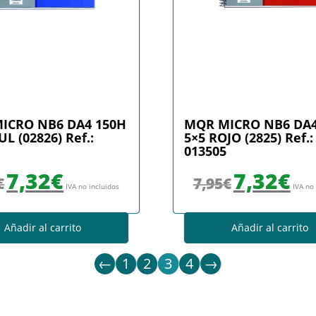
ICRO NB6 DA4 150H
MQR MICRO NB6 DA4
UL (02826) Ref.:
5×5 ROJO (2825) Ref.:
013505
El precio original era: 7,95€.
El precio actual es: 7,32€.
El precio original era
El prec
7,32
€
7,32
€
€
7,95
€
IVA no incluidos
IVA no
Añadir al carrito
Añadir al carrito
←
1
2
3
4
→