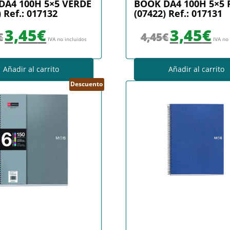
DA4 100H 5×5 VERDE
BOOK DA4 100H 5×5 
 Ref.: 017132
(07422) Ref.: 017131
El precio original era: 4,45€.
El precio actual es: 3,45€.
El precio original era
El prec
3,45
€
3,45
€
€
4,45
€
IVA no incluidos
IVA no
Añadir al carrito
Añadir al carrito
Descuento