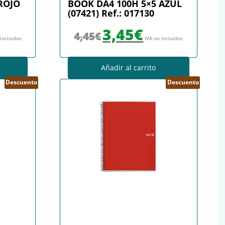
ROJO
BOOK DA4 100H 5×5 AZUL
(07421) Ref.: 017130
: 4,45€.
io actual es: 3,45€.
El precio original era: 4,45€.
El precio actual es: 3,45€.
3,45
€
4,45
€
 incluidos
IVA no incluidos
Añadir al carrito
Descuento
Descuento