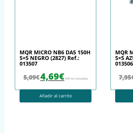
MQR MICRO NB6 DA5 150H
MQR M
5×5 NEGRO (2827) Ref.:
5×5 AZ
013507
013506
El precio original era: 5,09€.
El precio actual es: 4,69€.
4,69
€
5,09
€
7,95
IVA no incluidos
Añadir al carrito