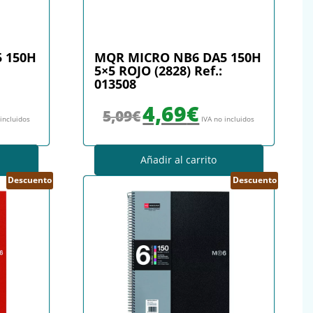
 150H
MQR MICRO NB6 DA5 150H
5×5 ROJO (2828) Ref.:
013508
: 5,09€.
io actual es: 4,69€.
El precio original era: 5,09€.
El precio actual es: 4,69€.
4,69
€
5,09
€
 incluidos
IVA no incluidos
Añadir al carrito
Descuento
Descuento