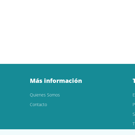
Más información
Quienes Somos
Contacto
P
S
T