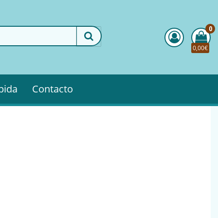
0
0,00€
pida
Contacto