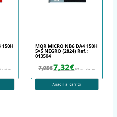
 150H
MQR MICRO NB6 DA4 150H
5×5 NEGRO (2824) Ref.:
013504
: 7,95€.
io actual es: 7,32€.
El precio original era: 7,95€.
El precio actual es: 7,32€.
7,32
€
7,95
€
 incluidos
IVA no incluidos
Añadir al carrito