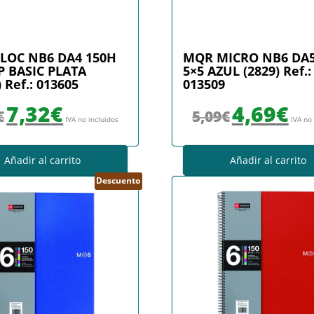
LOC NB6 DA4 150H
MQR MICRO NB6 DA5
P BASIC PLATA
5×5 AZUL (2829) Ref.:
 Ref.: 013605
013509
El precio original era: 7,95€.
El precio actual es: 7,32€.
El precio original era
El prec
7,32
€
4,69
€
€
5,09
€
IVA no incluidos
IVA no
Añadir al carrito
Añadir al carrito
Descuento