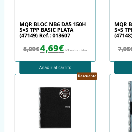
MQR BLOC NB6 DA5 150H
MQR B
5×5 TPP BASIC PLATA
5×5 TP
(47149) Ref.: 013607
(47148)
El precio original era: 5,09€.
El precio actual es: 4,69€.
4,69
€
5,09
€
7,95
IVA no incluidos
Añadir al carrito
Descuento