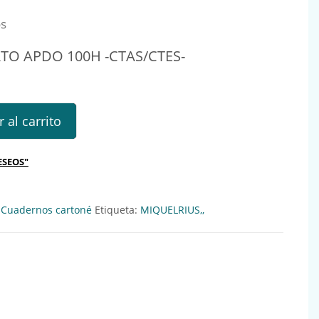
os
O APDO 100H -CTAS/CTES-
O 100H -CTAS/CTES- Ref.: 020310 cantidad
 al carrito
ESEOS"
. Cuadernos cartoné
Etiqueta:
MIQUELRIUS,,