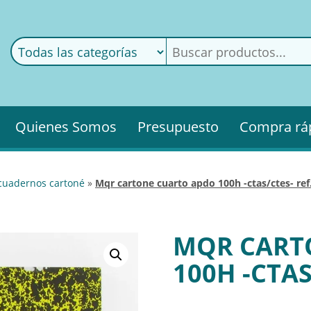
ods
ería
Quienes Somos
Presupuesto
Compra rá
. cuadernos cartoné
»
mqr cartone cuarto apdo 100h -ctas/ctes- ref
MQR CART
100H -CTAS