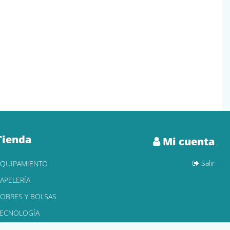
Tienda
Mi cuenta
Salir
EQUIPAMIENTO
APELERÍA
OBRES Y BOLSAS
TECNOLOGÍA
ONER Y CARTUCHOS