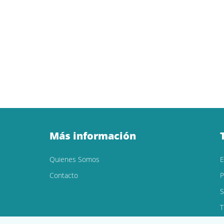
Más información
Quienes Somos
Contacto
P
S
T