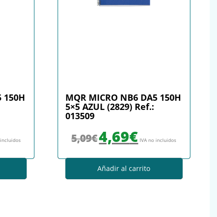
 150H
MQR MICRO NB6 DA5 150H
5×5 AZUL (2829) Ref.:
013509
: 5,09€.
io actual es: 4,69€.
El precio original era: 5,09€.
El precio actual es: 4,69€.
4,69
€
5,09
€
 incluidos
IVA no incluidos
Añadir al carrito