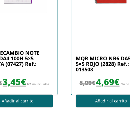
ECAMBIO NOTE
DA4 100H 5×5
MQR MICRO NB6 DA5
A (07427) Ref.:
5×5 ROJO (2828) Ref.:
013508
El precio original era: 4,45€.
El precio actual es: 3,45€.
El precio original era
El prec
3,45
€
4,69
€
€
5,09
€
IVA no incluidos
IVA no
Añadir al carrito
Añadir al carrito