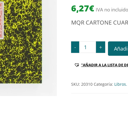
6,27
€
IVA no incluid
MQR CARTONE CUART
MQR CARTONE CUARTO APD
-
+
Añadir
"AÑADIR A LA LISTA DE D
SKU:
20310
Categoría:
Libros