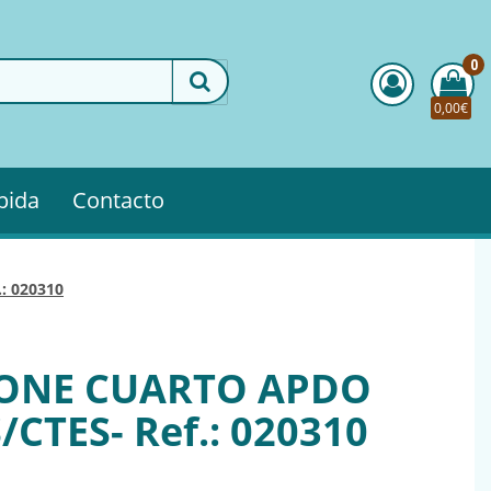
0
0,00€
pida
Contacto
.: 020310
ONE CUARTO APDO
/CTES- Ref.: 020310