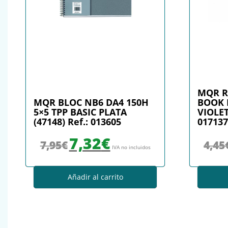
MQR R
MQR BLOC NB6 DA4 150H
BOOK 
5×5 TPP BASIC PLATA
VIOLET
(47148) Ref.: 013605
017137
El precio original era: 7,95€.
El precio actual es: 7,32€.
7,32
€
7,95
€
4,45
IVA no incluidos
Añadir al carrito