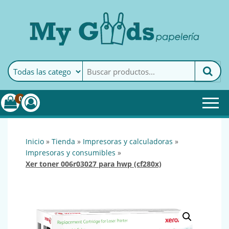
MyGoods · Papelería
My Goods es tu papelería
online de confianza. Podrás
encontrar todo lo necesario
0
para tu empresa.
inicio
»
tienda
»
impresoras y calculadoras
»
impresoras y consumibles
»
xer toner 006r03027 para hwp (cf280x)