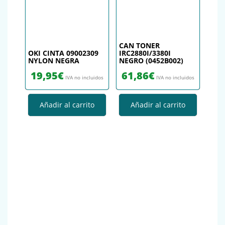
CAN TONER
OKI CINTA 09002309
IRC2880I/3380I
NYLON NEGRA
NEGRO (0452B002)
19,95
€
61,86
€
IVA no incluidos
IVA no incluidos
Añadir al carrito
Añadir al carrito