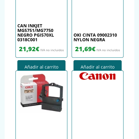
CAN INKJET
MG5751/MG7750
NEGRO PGI570XL
OKI CINTA 09002310
0318C001
NYLON NEGRA
21,92
€
21,69
€
IVA no incluidos
IVA no incluidos
Añadir al carrito
Añadir al carrito