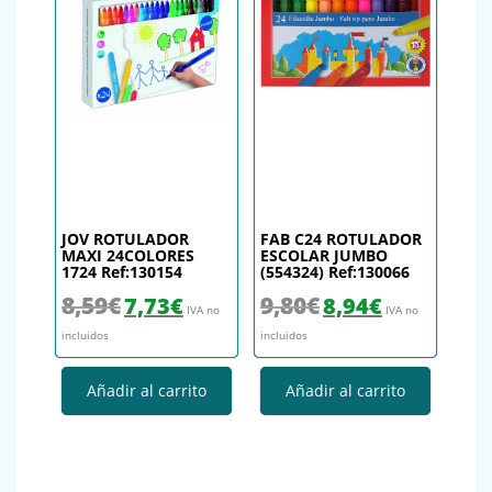
JOV ROTULADOR
FAB C24 ROTULADOR
MAXI 24COLORES
ESCOLAR JUMBO
1724 Ref:130154
(554324) Ref:130066
El precio original era: 8,59€.
El precio actual es: 7,73€.
El precio original era: 9,80€.
El precio actual es
8,59
€
9,80
€
7,73
€
8,94
€
IVA no
IVA no
incluidos
incluidos
Añadir al carrito
Añadir al carrito