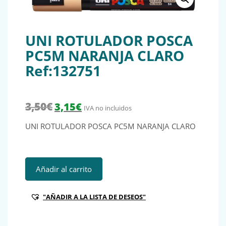
UNI ROTULADOR POSCA
PC5M NARANJA CLARO
Ref:132751
El precio original era: 3,50€.
El precio actual es: 3,15€.
3,50
€
3,15
€
IVA no incluidos
UNI ROTULADOR POSCA PC5M NARANJA CLARO
UNI ROTULADOR POSCA PC5M NARANJA CLARO Ref:13275
Añadir al carrito
"AÑADIR A LA LISTA DE DESEOS"