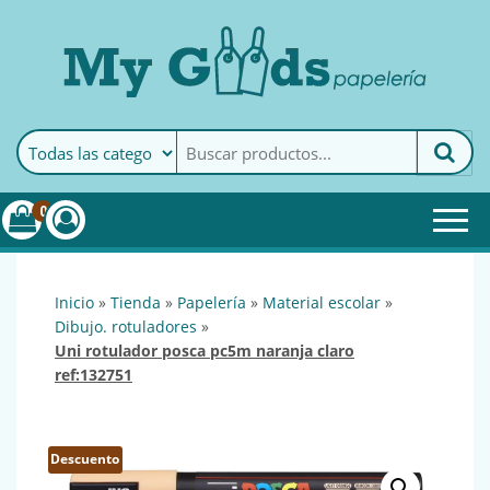
MyGoods · Papelería
My Goods es tu papelería
online de confianza. Podrás
encontrar todo lo necesario
0
para tu empresa.
inicio
»
tienda
»
papelería
»
material escolar
»
dibujo. rotuladores
»
uni rotulador posca pc5m naranja claro
ref:132751
Descuento