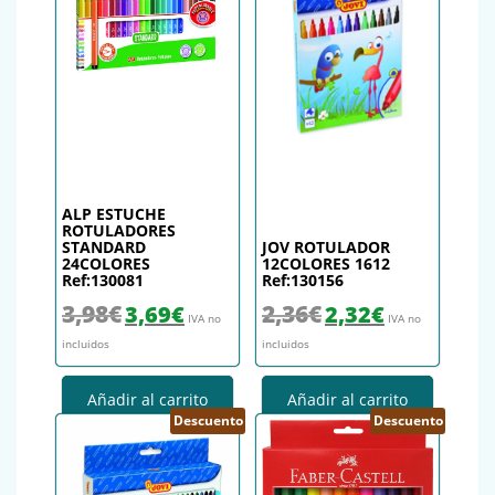
ALP ESTUCHE
ROTULADORES
STANDARD
JOV ROTULADOR
24COLORES
12COLORES 1612
Ref:130081
Ref:130156
El precio original era: 3,98€.
El precio actual es: 3,69€.
El precio original era: 2,36€.
El precio actual es
3,98
€
2,36
€
3,69
€
2,32
€
IVA no
IVA no
incluidos
incluidos
Añadir al carrito
Añadir al carrito
Descuento
Descuento