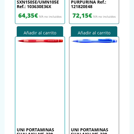
SXN150SE/UMN105E
PURPURINA Ref.:
Ref.: 103630E36X
121820E48
64,35
€
72,15
€
IVA no incluidos
IVA no incluidos
Añadir al carrito
Añadir al carrito
UNI PORTAMINAS
UNI PORTAMINAS