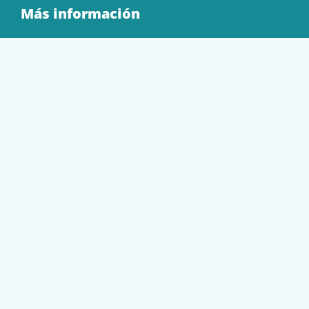
Más información
Quienes Somos
Contacto
Tienda
EQUIPAMIENTO
PAPELERÍA
SOBRES Y BOLSAS
TECNOLOGÍA
TONER Y CARTUCHOS
Mi cuenta