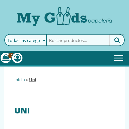
MyGoods · Papelería
My Goods es tu papelería
online de confianza. Podrás
encontrar todo lo necesario
0
para tu empresa.
inicio
»
uni
UNI