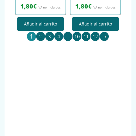
1,80
€
1,80
€
IVA no incluidos
IVA no incluidos
Añadir al carrito
Añadir al carrito
1
2
3
4
…
10
11
12
→