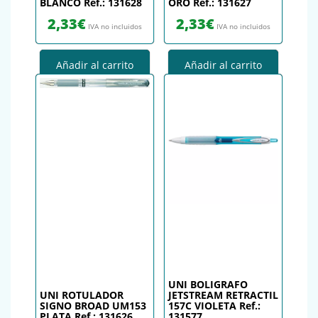
BLANCO Ref.: 131628
ORO Ref.: 131627
2,33
€
2,33
€
IVA no incluidos
IVA no incluidos
Añadir al carrito
Añadir al carrito
UNI BOLIGRAFO
UNI ROTULADOR
JETSTREAM RETRACTIL
SIGNO BROAD UM153
157C VIOLETA Ref.:
PLATA Ref.: 131626
131577