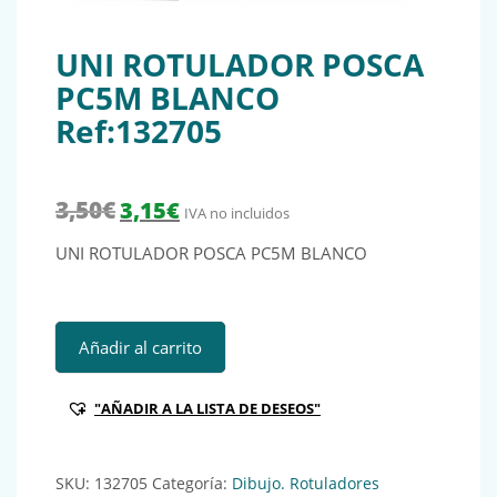
UNI ROTULADOR POSCA
PC5M BLANCO
Ref:132705
El precio original era: 3,50€.
El precio actual es: 3,15€.
3,50
€
3,15
€
IVA no incluidos
UNI ROTULADOR POSCA PC5M BLANCO
UNI ROTULADOR POSCA PC5M BLANCO Ref:132705 cantid
Añadir al carrito
"AÑADIR A LA LISTA DE DESEOS"
SKU:
132705
Categoría:
Dibujo. Rotuladores