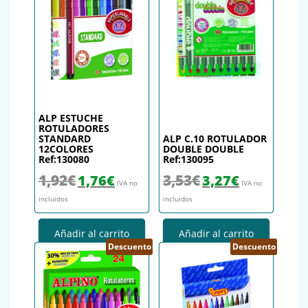
ALP ESTUCHE
ROTULADORES
STANDARD
ALP C.10 ROTULADOR
12COLORES
DOUBLE DOUBLE
Ref:130080
Ref:130095
El precio original era: 1,92€.
El precio actual es: 1,76€.
El precio original era: 3,53€.
El precio actual es
1,92
€
3,53
€
1,76
€
3,27
€
IVA no
IVA no
incluidos
incluidos
Añadir al carrito
Añadir al carrito
Descuento
Descuento