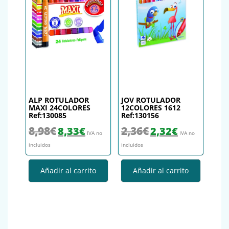
ALP ROTULADOR
JOV ROTULADOR
MAXI 24COLORES
12COLORES 1612
Ref:130085
Ref:130156
El precio original era: 8,98€.
El precio actual es: 8,33€.
El precio original era: 2,36€.
El precio actual es
8,98
€
2,36
€
8,33
€
2,32
€
IVA no
IVA no
incluidos
incluidos
Añadir al carrito
Añadir al carrito