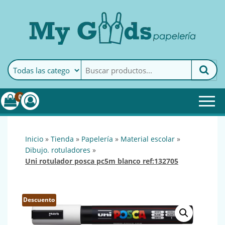
MyGoods · Papelería
My Goods es tu papelería
online de confianza. Podrás
encontrar todo lo necesario
0
para tu empresa.
inicio
»
tienda
»
papelería
»
material escolar
»
dibujo. rotuladores
»
uni rotulador posca pc5m blanco ref:132705
Descuento