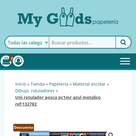
MyGoods · Papelería
My Goods es tu papelería
online de confianza. Podrás
encontrar todo lo necesario
0
para tu empresa.
inicio
»
tienda
»
papelería
»
material escolar
»
dibujo. rotuladores
»
uni rotulador posca pc1mr azul metalico
ref:132782
Descuento