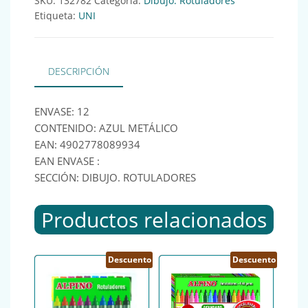
SKU:
132782
Categoría:
Dibujo. Rotuladores
Etiqueta:
UNI
DESCRIPCIÓN
ENVASE: 12
CONTENIDO: AZUL METÁLICO
EAN: 4902778089934
EAN ENVASE :
SECCIÓN: DIBUJO. ROTULADORES
Productos relacionados
Descuento
Descuento