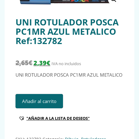
UNI ROTULADOR POSCA
PC1MR AZUL METALICO
Ref:132782
El precio original era: 2,65€.
El precio actual es: 2,39€.
2,65
€
2,39
€
IVA no incluidos
UNI ROTULADOR POSCA PC1MR AZUL METALICO
UNI ROTULADOR POSCA PC1MR AZUL METALICO Ref:13278
Añadir al carrito
"AÑADIR A LA LISTA DE DESEOS"