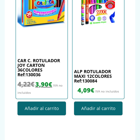
CAR C. ROTULADOR
JOY CARTON
36COLORES
ALP ROTULADOR
Ref:130036
MAXI 12COLORES
Ref:130084
El precio original era: 4,22€.
El precio actual es: 3,90€.
4,22
€
3,90
€
IVA no
4,09
€
IVA no incluidos
incluidos
Añadir al carrito
Añadir al carrito