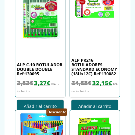
ALP PK216
ALP C.10 ROTULADOR
ROTULADORES
DOUBLE DOUBLE
STANDARD ECONOMY
Ref:130095
(18Ux12C) Ref:130082
El precio original era: 3,53€.
El precio actual es: 3,27€.
El precio original era: 34,
El precio actu
3,53
€
34,68
€
3,27
€
32,15
€
IVA no
IVA
incluidos
no incluidos
Añadir al carrito
Añadir al carrito
Descuento