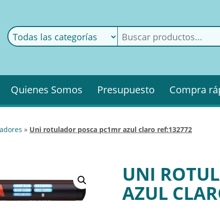
ods
ería
Quienes Somos
Presupuesto
Compra rá
uladores
»
uni rotulador posca pc1mr azul claro ref:132772
UNI ROTU
AZUL CLAR