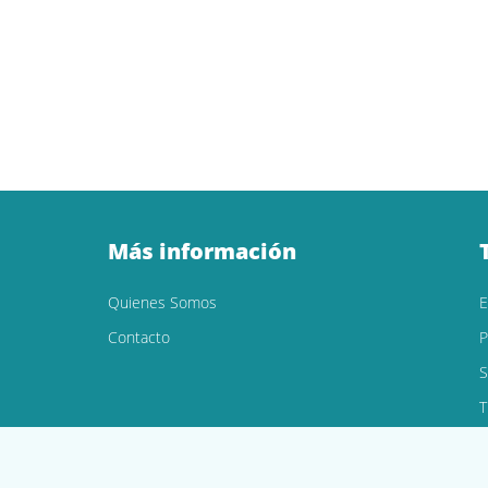
Más información
Quienes Somos
Contacto
P
S
T