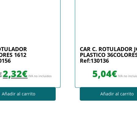
OTULADOR
CAR C. ROTULADOR 
ORES 1612
PLASTICO 36COLORE
0156
Ref:130136
El precio original era: 2,36€.
El precio actual es: 2,32€.
2,32
€
5,04
€
€
IVA no incluidos
IVA no inclu
Añadir al carrito
Añadir al carrito