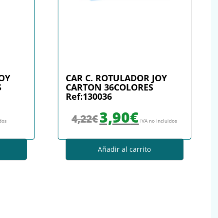
JOY
CAR C. ROTULADOR JOY
S
CARTON 36COLORES
Ref:130036
El precio original era: 4,22€.
El precio actual es: 3,90€.
3,90
€
4,22
€
idos
IVA no incluidos
Añadir al carrito