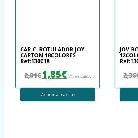
CAR C. ROTULADOR JOY
JOV R
CARTON 18COLORES
12COL
Ref:130018
Ref:13
El precio original era: 2,01€.
El precio actual es: 1,85€.
1,85
€
2,01
€
2,36
IVA no incluidos
Añadir al carrito