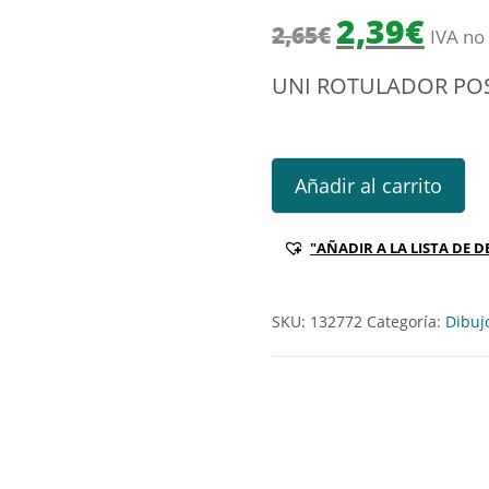
El precio origin
El prec
2,39
€
2,65
€
IVA no 
UNI ROTULADOR PO
UNI ROTULADOR POSCA PC1M
Añadir al carrito
"AÑADIR A LA LISTA DE D
SKU:
132772
Categoría:
Dibuj