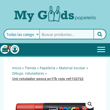
MyGoods · Papelería
My Goods es tu papelería
online de confianza. Podrás
encontrar todo lo necesario
0
para tu empresa.
inicio
»
tienda
»
papelería
»
material escolar
»
dibujo. rotuladores
»
uni rotulador posca pc17k rojo ref:132722