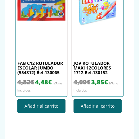
FAB C12 ROTULADOR
JOV ROTULADOR
ESCOLAR JUMBO
MAXI 12COLORES
(554312) Ref:130065
1712 Ref:130152
El precio original era: 4,82€.
El precio actual es: 4,48€.
El precio original era: 4,00€.
El precio actual es
4,82
€
4,00
€
4,48
€
3,85
€
IVA no
IVA no
incluidos
incluidos
Añadir al carrito
Añadir al carrito