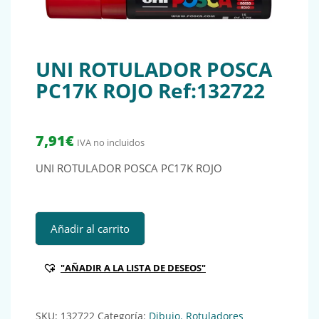
UNI ROTULADOR POSCA
PC17K ROJO Ref:132722
7,91
€
IVA no incluidos
UNI ROTULADOR POSCA PC17K ROJO
UNI ROTULADOR POSCA PC17K ROJO Ref:132722 cantidad
Añadir al carrito
"AÑADIR A LA LISTA DE DESEOS"
SKU:
132722
Categoría:
Dibujo. Rotuladores