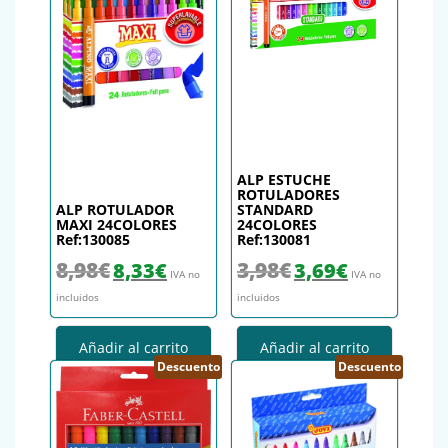
ALP ESTUCHE
ROTULADORES
ALP ROTULADOR
STANDARD
MAXI 24COLORES
24COLORES
Ref:130085
Ref:130081
El precio original era: 8,98€.
El precio actual es: 8,33€.
El precio original era: 3,98€.
El precio actual es
8,98
€
3,98
€
8,33
€
3,69
€
IVA no
IVA no
incluidos
incluidos
Añadir al carrito
Añadir al carrito
Descuento
Descuento