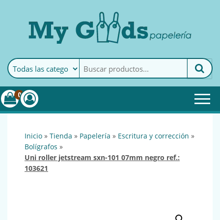
MyGoods · Papelería
My Goods es tu papelería
online de confianza. Podrás
encontrar todo lo necesario
0
para tu empresa.
inicio
»
tienda
»
papelería
»
escritura y corrección
»
bolígrafos
»
uni roller jetstream sxn-101 07mm negro ref.:
103621