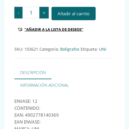
UNI ROLLER JETSTREAM SXN-101 07MM NEGRO Ref.: 1
-
+
Añadir al carrito
"AÑADIR A LA LISTA DE DESEOS"
SKU:
103621
Categoría:
Bolígrafos
Etiqueta:
UNI
DESCRIPCIÓN
INFORMACIÓN ADICIONAL
ENVASE: 12
CONTENIDO:
EAN: 4902778140369
EAN ENVASE:
MARCA: UNI