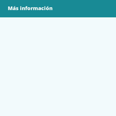
Más información
Quienes Somos
Contacto
Tienda
EQUIPAMIENTO
PAPELERÍA
SOBRES Y BOLSAS
TECNOLOGÍA
TONER Y CARTUCHOS
Mi cuenta