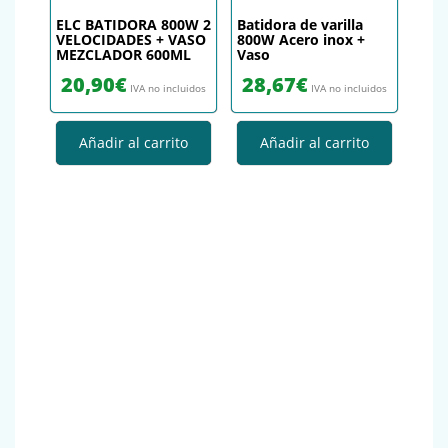
ELC BATIDORA 800W 2
Batidora de varilla
VELOCIDADES + VASO
800W Acero inox +
MEZCLADOR 600ML
Vaso
20,90
€
28,67
€
IVA no incluidos
IVA no incluidos
Añadir al carrito
Añadir al carrito