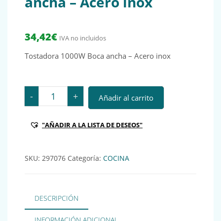
ancha – Acero inox
34,42
€
IVA no incluidos
Tostadora 1000W Boca ancha – Acero inox
Tostadora 1000W Boca ancha - Acero inox cantidad
-
+
Añadir al carrito
"AÑADIR A LA LISTA DE DESEOS"
SKU:
297076
Categoría:
COCINA
DESCRIPCIÓN
INFORMACIÓN ADICIONAL