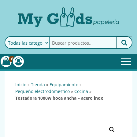
MyGoods · Papelería
My Goods es tu papelería
online de confianza. Podrás
encontrar todo lo necesario
0
para tu empresa.
inicio
»
tienda
»
equipamiento
»
pequeño electrodomestico
»
cocina
»
tostadora 1000w boca ancha – acero inox