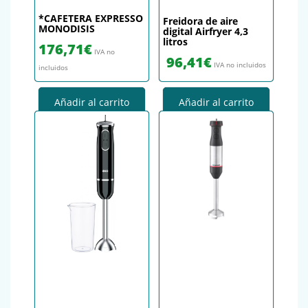
*CAFETERA EXPRESSO
Freidora de aire
MONODISIS
digital Airfryer 4,3
litros
176,71
€
IVA no
96,41
€
IVA no incluidos
incluidos
Añadir al carrito
Añadir al carrito