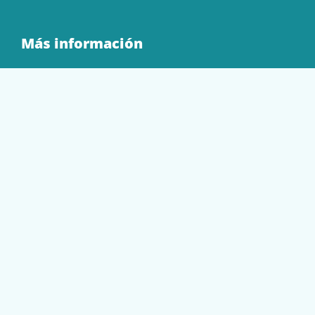
Más información
Quienes Somos
Contacto
Tienda
EQUIPAMIENTO
PAPELERÍA
SOBRES Y BOLSAS
TECNOLOGÍA
TONER Y CARTUCHOS