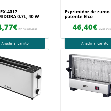
EX-4017
Exprimidor de zumo
IDORA 0.7L, 40 W
potente Elco
4,77
€
46,40
€
IVA no incluidos
IVA no incl
Añadir al carrito
Añadir al carrito