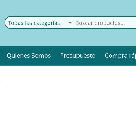
ods
ería
Quienes Somos
Presupuesto
Compra rá
a