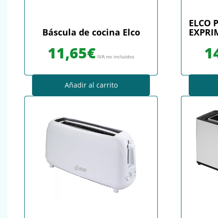
ELCO P
Báscula de cocina Elco
EXPRIM
11,65
€
1
IVA no incluidos
Añadir al carrito