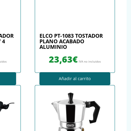
TADOR
ELCO PT-1083 TOSTADOR
 4
PLANO ACABADO
ALUMINIO
23,63
€
uidos
IVA no incluidos
Añadir al carrito