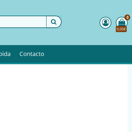
0
0,00€
pida
Contacto