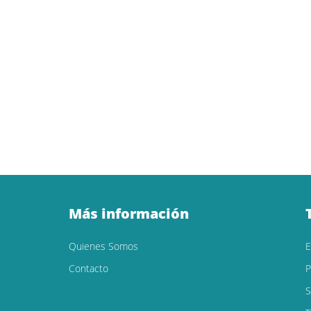
Más información
Quienes Somos
Contacto
P
S