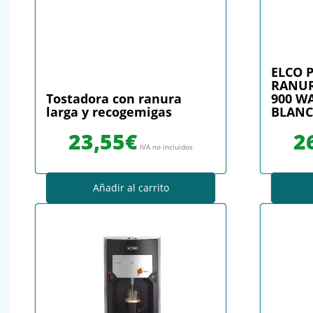
ELCO 
RANUR
Tostadora con ranura
900 W
larga y recogemigas
BLAN
23,55
€
2
IVA no incluidos
Añadir al carrito