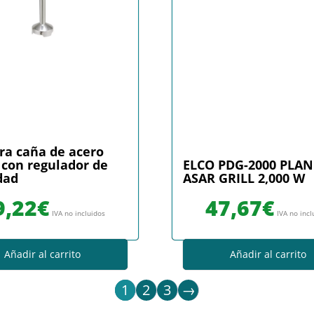
ra caña de acero
con regulador de
ELCO PDG-2000 PLA
dad
ASAR GRILL 2,000 W
9,22
€
47,67
€
IVA no incluidos
IVA no incl
Añadir al carrito
Añadir al carrito
1
2
3
→