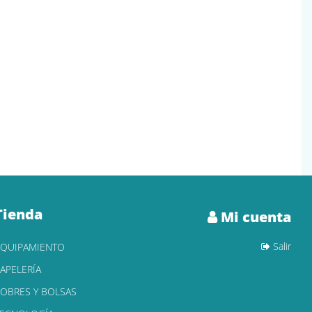
Tienda
Mi cuenta
Salir
EQUIPAMIENTO
APELERÍA
OBRES Y BOLSAS