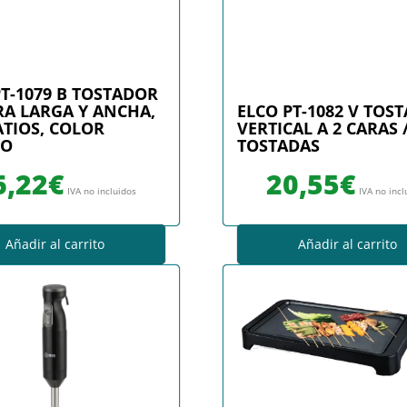
PT-1079 B TOSTADOR
A LARGA Y ANCHA,
ELCO PT-1082 V TOS
ATIOS, COLOR
VERTICAL A 2 CARAS /
CO
TOSTADAS
6,22
€
20,55
€
IVA no incluidos
IVA no incl
Añadir al carrito
Añadir al carrito