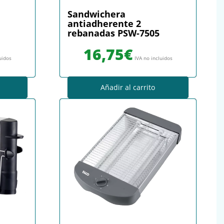
Sandwichera
antiadherente 2
rebanadas PSW-7505
16,75
€
uidos
IVA no incluidos
Añadir al carrito