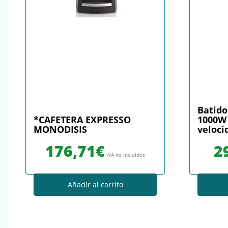
Batido
*CAFETERA EXPRESSO
1000W 
MONODISIS
veloci
176,71
€
2
IVA no incluidos
Añadir al carrito