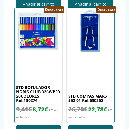
Añadir al carrito
Añadir al carrito
Descuento
Descuento
STD ROTULADOR
NORIS CLUB 326WP20
20COLORES
STD COMPAS MARS
Ref:130274
552 01 Ref:630352
El precio original era: 9,41€.
El precio actual es: 8,72€.
El precio original era: 26,
El precio actu
9,41
€
26,70
€
8,72
€
22,78
€
IVA no
IVA
incluidos
no incluidos