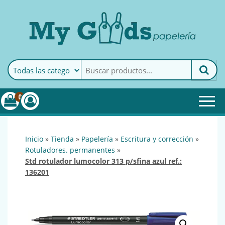
MyGoods · Papelería
My Goods es tu papelería
online de confianza. Podrás
encontrar todo lo necesario
0
para tu empresa.
inicio
»
tienda
»
papelería
»
escritura y corrección
»
rotuladores. permanentes
»
std rotulador lumocolor 313 p/sfina azul ref.:
136201