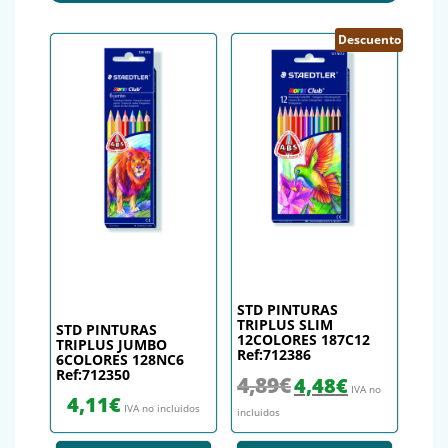
Descuento
STD PINTURAS
TRIPLUS SLIM
STD PINTURAS
12COLORES 187C12
TRIPLUS JUMBO
Ref:712386
6COLORES 128NC6
Ref:712350
El precio original era: 4,89€.
El precio actual es
4,89
€
4,48
€
IVA no
4,11
€
IVA no incluidos
incluidos