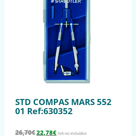
STD COMPAS MARS 552
01 Ref:630352
El precio original era: 26,70€.
El precio actual es: 22,78€.
26,70
€
22,78
€
IVA no incluidos