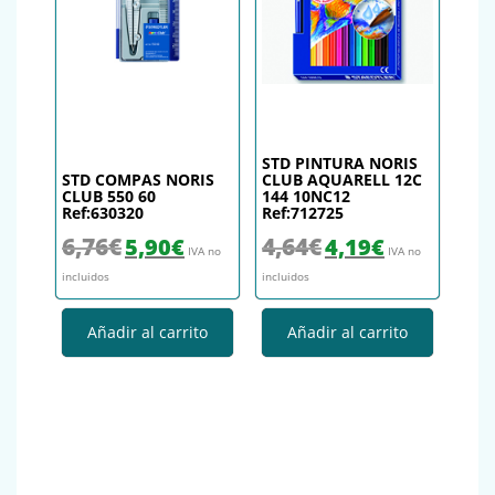
STD PINTURA NORIS
STD COMPAS NORIS
CLUB AQUARELL 12C
CLUB 550 60
144 10NC12
Ref:630320
Ref:712725
El precio original era: 6,76€.
El precio actual es: 5,90€.
El precio original era: 4,64€.
El precio actual es
6,76
€
4,64
€
5,90
€
4,19
€
IVA no
IVA no
incluidos
incluidos
Añadir al carrito
Añadir al carrito