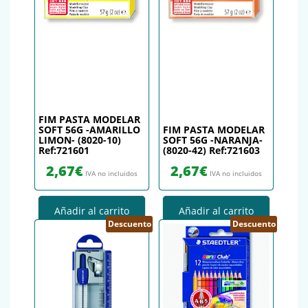
FIM PASTA MODELAR
SOFT 56G -AMARILLO
FIM PASTA MODELAR
LIMON- (8020-10)
SOFT 56G -NARANJA-
Ref:721601
(8020-42) Ref:721603
2,67
€
2,67
€
IVA no incluidos
IVA no incluidos
Añadir al carrito
Añadir al carrito
Descuento
Descuento