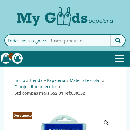
MyGoods · Papelería
My Goods es tu papelería
online de confianza. Podrás
encontrar todo lo necesario
0
para tu empresa.
inicio
»
tienda
»
papelería
»
material escolar
»
dibujo. dibujo tecnico
»
std compas mars 552 01 ref:630352
Descuento