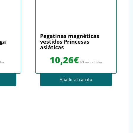
Pegatinas magnéticas
ega
vestidos Princesas
asiáticas
10,26
€
idos
IVA no incluidos
Añadir al carrito