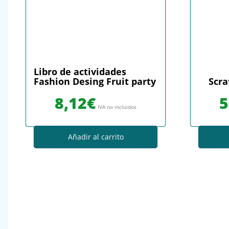
Libro de actividades
Fashion Desing Fruit party
Scra
8,12
€
5
IVA no incluidos
Añadir al carrito