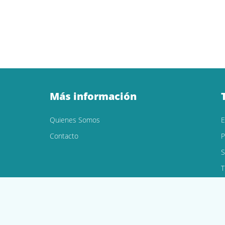
Más información
Quienes Somos
Contacto
P
S
T