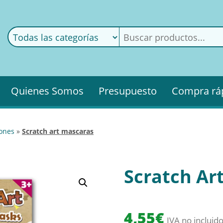
ods
ería
Quienes Somos
Presupuesto
Compra rá
iones
»
scratch art mascaras
Scratch Ar
4,55
€
IVA no incluid