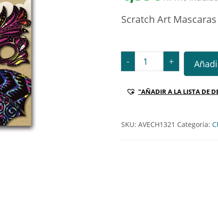
Scratch Art Mascaras
Scratch Art Mascaras can
-
+
Añadir
"AÑADIR A LA LISTA DE D
SKU:
AVECH1321
Categoría:
C