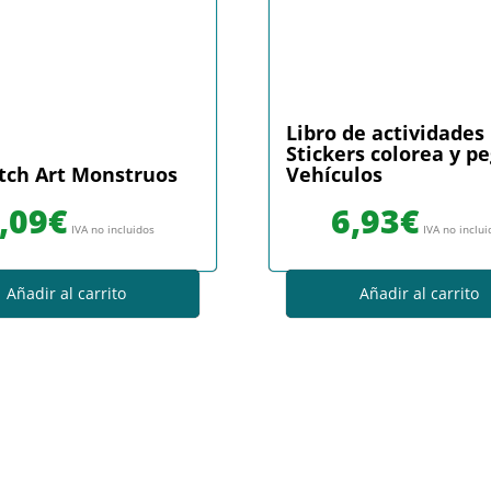
Libro de actividades
Stickers colorea y p
tch Art Monstruos
Vehículos
,09
€
6,93
€
IVA no incluidos
IVA no inclu
Añadir al carrito
Añadir al carrito