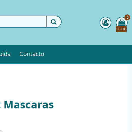
0
0,00€
pida
Contacto
t Mascaras
os