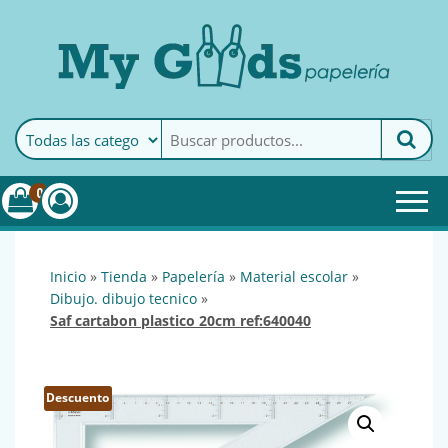
MyGoods · Papelería
My Goods es tu papelería
online de confianza. Podrás
encontrar todo lo necesario
0
para tu empresa.
inicio
»
tienda
»
papelería
»
material escolar
»
dibujo. dibujo tecnico
»
saf cartabon plastico 20cm ref:640040
Descuento