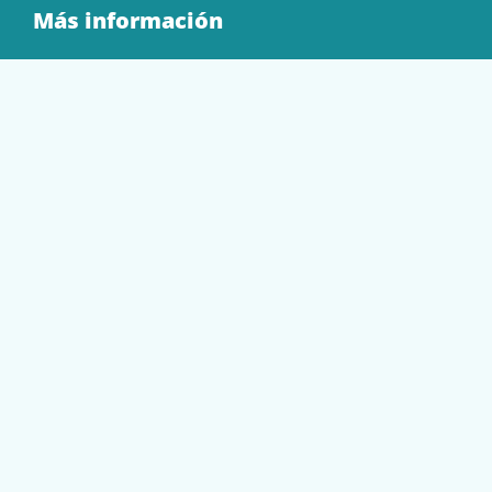
Más información
Quienes Somos
Contacto
Tienda
EQUIPAMIENTO
PAPELERÍA
SOBRES Y BOLSAS
TECNOLOGÍA
TONER Y CARTUCHOS
Mi cuenta