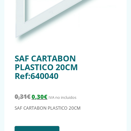
SAF CARTABON
PLASTICO 20CM
Ref:640040
El precio original era: 0,31€.
El precio actual es: 0,30€.
0,31
€
0,30
€
IVA no incluidos
SAF CARTABON PLASTICO 20CM
SAF CARTABON PLASTICO 20CM Ref:640040 cantidad