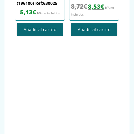
(196100) Ref:630025
El precio original era: 8,72€.
El precio actual es
8,72
€
8,53
€
IVA no
5,13
€
IVA no incluidos
incluidos
Añadir al carrito
Añadir al carrito