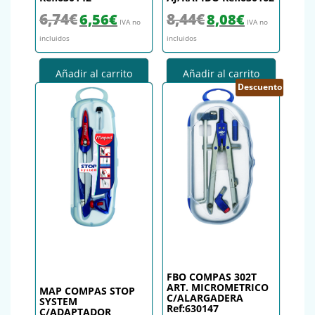
El precio original era: 6,74€.
El precio actual es: 6,56€.
El precio original era: 8,44€.
El precio actual es
6,74
€
8,44
€
6,56
€
8,08
€
IVA no
IVA no
incluidos
incluidos
Añadir al carrito
Añadir al carrito
Descuento
FBO COMPAS 302T
ART. MICROMETRICO
MAP COMPAS STOP
C/ALARGADERA
SYSTEM
Ref:630147
C/ADAPTADOR