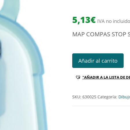
5,13
€
IVA no incluid
MAP COMPAS STOP S
MAP COMPAS STOP SYSTEM C/
Añadir al carrito
"AÑADIR A LA LISTA DE D
SKU:
630025
Categoría:
Dibuj