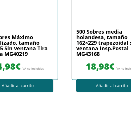
500 Sobres media
obres Máximo
holandesa, tamaño
lizado, tamaño
162×229 trapezoidal 
5 Sin ventana Tira
ventana Insp.Postal
na MG40219
MG43168
4,98
€
18,98
€
IVA no incluidos
IVA no incl
Añadir al carrito
Añadir al carrito