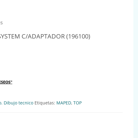
os
YSTEM C/ADAPTADOR (196100)
ADAPTADOR (196100) Ref:630025 cantidad
ESEOS"
o. Dibujo tecnico
Etiquetas:
MAPED
,
TOP