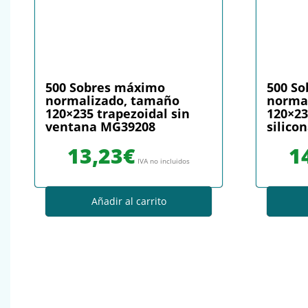
500 Sobres máximo
500 S
normalizado, tamaño
norma
120×235 trapezoidal sin
120×23
ventana MG39208
silico
13,23
€
1
IVA no incluidos
Añadir al carrito