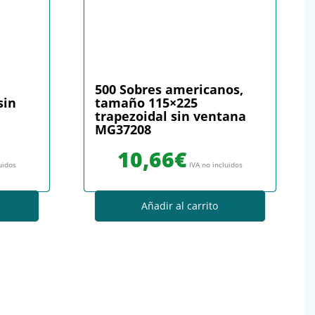
500 Sobres americanos,
sin
tamaño 115×225
trapezoidal sin ventana
MG37208
10,66
€
uidos
IVA no incluidos
Añadir al carrito