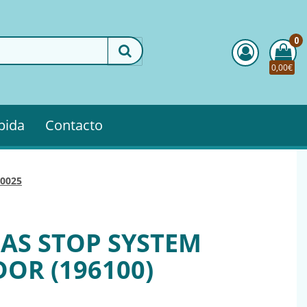
0
0,00€
pida
Contacto
30025
AS STOP SYSTEM
OR (196100)