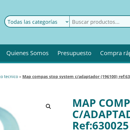
ods
ería
Quienes Somos
Presupuesto
Compra rá
jo tecnico
»
map compas stop system c/adaptador (196100) ref:6
MAP COMP
C/ADAPTAD
Ref:630025