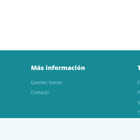
Más información
Quienes Somos
Contacto
P
S
T