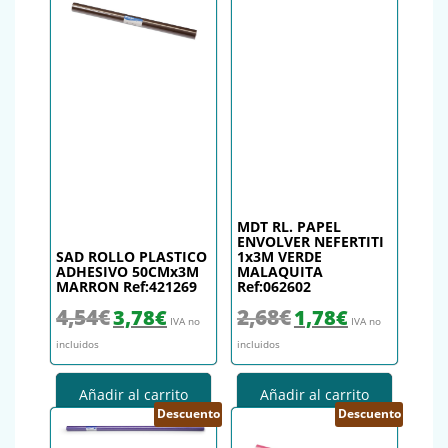
MDT RL. PAPEL
ENVOLVER NEFERTITI
SAD ROLLO PLASTICO
1x3M VERDE
ADHESIVO 50CMx3M
MALAQUITA
MARRON Ref:421269
Ref:062602
El precio original era: 4,54€.
El precio actual es: 3,78€.
El precio original era: 2,68€.
El precio actual es
4,54
€
2,68
€
3,78
€
1,78
€
IVA no
IVA no
incluidos
incluidos
Añadir al carrito
Añadir al carrito
Descuento
Descuento