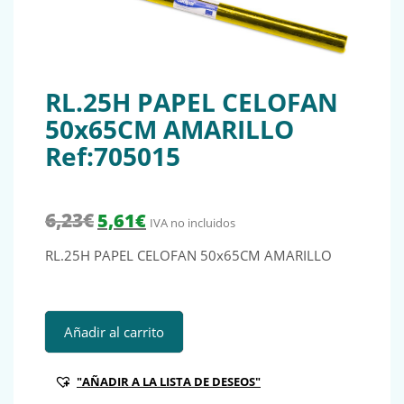
RL.25H PAPEL CELOFAN
50x65CM AMARILLO
Ref:705015
El precio original era: 6,23€.
El precio actual es: 5,61€.
6,23
€
5,61
€
IVA no incluidos
RL.25H PAPEL CELOFAN 50x65CM AMARILLO
RL.25H PAPEL CELOFAN 50x65CM AMARILLO Ref:705015 c
Añadir al carrito
"AÑADIR A LA LISTA DE DESEOS"