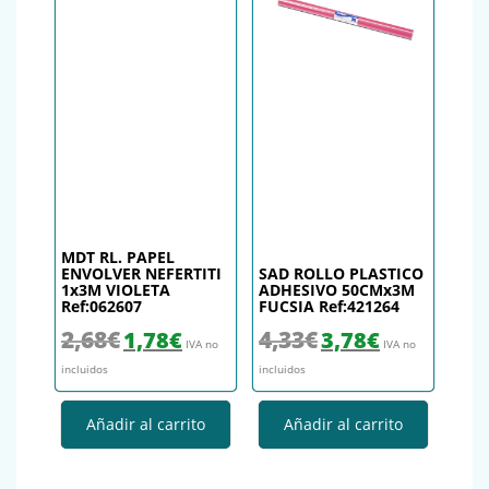
MDT RL. PAPEL
ENVOLVER NEFERTITI
SAD ROLLO PLASTICO
1x3M VIOLETA
ADHESIVO 50CMx3M
Ref:062607
FUCSIA Ref:421264
El precio original era: 2,68€.
El precio actual es: 1,78€.
El precio original era: 4,33€.
El precio actual es
2,68
€
4,33
€
1,78
€
3,78
€
IVA no
IVA no
incluidos
incluidos
Añadir al carrito
Añadir al carrito