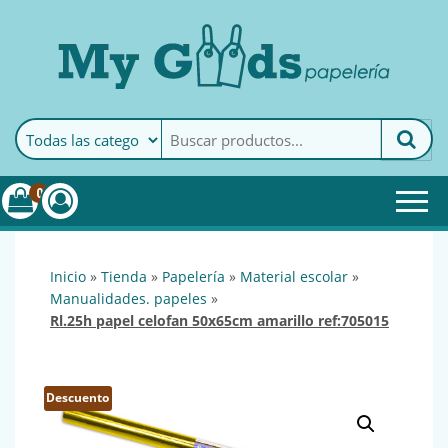
MyGoods · Papelería
My Goods es tu papelería
online de confianza. Podrás
encontrar todo lo necesario
0
para tu empresa.
inicio
»
tienda
»
papelería
»
material escolar
»
manualidades. papeles
»
rl.25h papel celofan 50x65cm amarillo ref:705015
Descuento