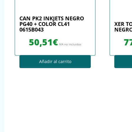
CAN PK2 INKJETS NEGRO
PG40 + COLOR CL41
XER T
0615B043
NEGRO 
50,51
€
7
IVA no incluidos
Añadir al carrito