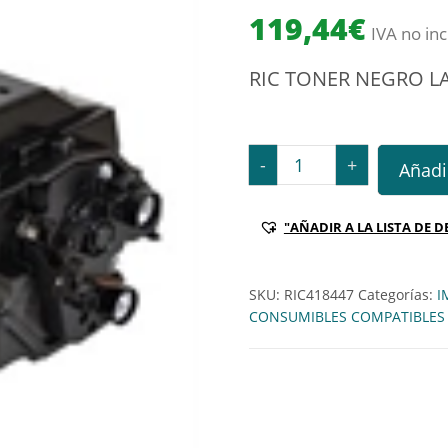
119,44
€
IVA no inc
RIC TONER NEGRO LA
RIC TONER NEGRO LARGA
-
+
Añadir
"AÑADIR A LA LISTA DE D
SKU:
RIC418447
Categorías:
I
CONSUMIBLES COMPATIBLES