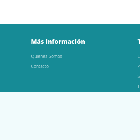
Más información
Quienes Somos
Contacto
P
S
T