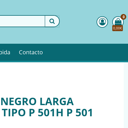
0
0,00€
pida
Contacto
 NEGRO LARGA
TIPO P 501H P 501