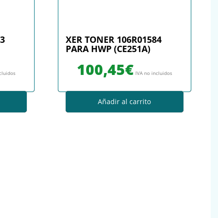
3
XER TONER 106R01584
PARA HWP (CE251A)
100,45
€
cluidos
IVA no incluidos
Añadir al carrito