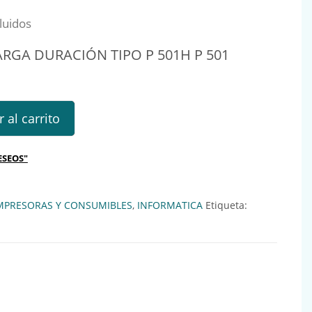
luidos
RGA DURACIÓN TIPO P 501H P 501
 DURACIÓN TIPO P 501H P 501 cantidad
 al carrito
ESEOS"
MPRESORAS Y CONSUMIBLES
,
INFORMATICA
Etiqueta: