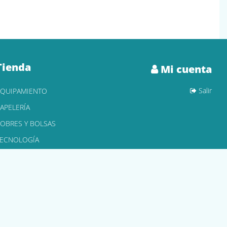
Tienda
Mi cuenta
Salir
EQUIPAMIENTO
APELERÍA
OBRES Y BOLSAS
TECNOLOGÍA
ONER Y CARTUCHOS