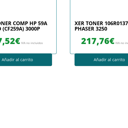
ONER COMP HP 59A
XER TONER 106R0137
(CF259A) 3000P
PHASER 3250
7,52
€
217,76
€
IVA no incluidos
IVA no in
Añadir al carrito
Añadir al carrito