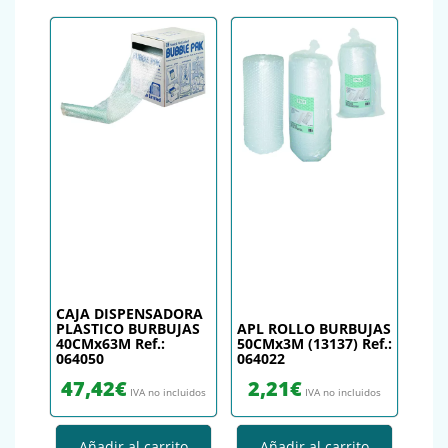
CAJA DISPENSADORA
PLASTICO BURBUJAS
APL ROLLO BURBUJAS
40CMx63M Ref.:
50CMx3M (13137) Ref.:
064050
064022
47,42
€
2,21
€
IVA no incluidos
IVA no incluidos
Añadir al carrito
Añadir al carrito