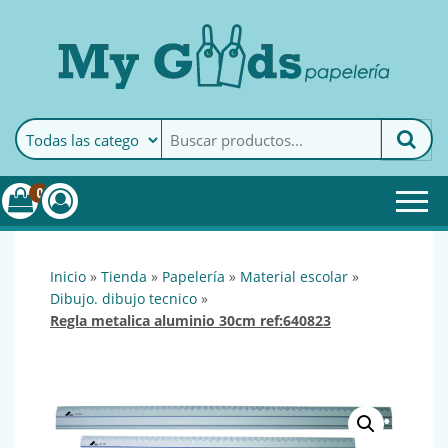
MyGoods · Papelería
My Goods es tu papelería
online de confianza. Podrás
encontrar todo lo necesario
0
para tu empresa.
inicio
»
tienda
»
papelería
»
material escolar
»
dibujo. dibujo tecnico
»
regla metalica aluminio 30cm ref:640823