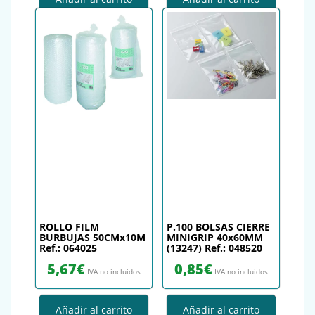
ROLLO FILM
P.100 BOLSAS CIERRE
BURBUJAS 50CMx10M
MINIGRIP 40x60MM
Ref.: 064025
(13247) Ref.: 048520
5,67
€
0,85
€
IVA no incluidos
IVA no incluidos
Añadir al carrito
Añadir al carrito