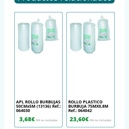
APL ROLLO BURBUJAS
ROLLO PLASTICO
50CMx5M (13136) Ref.:
BURBUJA 75MX0,8M
064030
Ref.: 064042
3,68
€
23,60
€
IVA no incluidos
IVA no incluidos