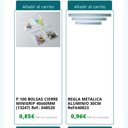
Añadir al carrito
Añadir al carrito
P.100 BOLSAS CIERRE
REGLA METALICA
MINIGRIP 40x60MM
ALUMINIO 30CM
(13247) Ref.: 048520
Ref:640823
0,85
€
0,96
€
IVA no incluidos
IVA no incluidos