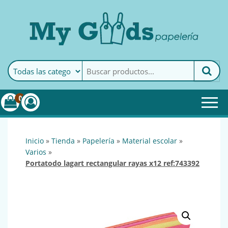
MyGoods · Papelería
My Goods es tu papelería
online de confianza. Podrás
encontrar todo lo necesario
0
para tu empresa.
inicio
»
tienda
»
papelería
»
material escolar
»
varios
»
portatodo lagart rectangular rayas x12 ref:743392