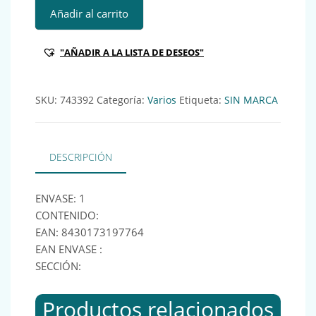
PORTATODO LAGART RECTANGULAR RAYAS x12 Ref:743392
Añadir al carrito
"AÑADIR A LA LISTA DE DESEOS"
SKU:
743392
Categoría:
Varios
Etiqueta:
SIN MARCA
DESCRIPCIÓN
ENVASE: 1
CONTENIDO:
EAN: 8430173197764
EAN ENVASE :
SECCIÓN:
Productos relacionados