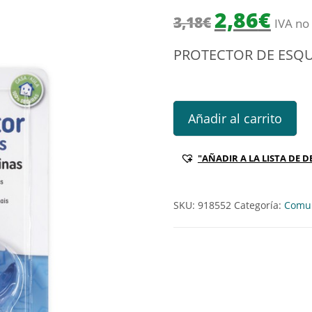
El precio origin
El prec
2,86
€
3,18
€
IVA no 
PROTECTOR DE ESQ
PROTECTOR DE ESQUINAS Ref
Añadir al carrito
"AÑADIR A LA LISTA DE D
SKU:
918552
Categoría:
Comun