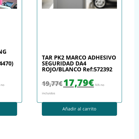
NG
TAR PK2 MARCO ADHESIVO
4470)
SEGURIDAD DA4
ROJO/BLANCO Ref:572392
: 23,83€.
precio actual es: 20,60€.
El precio original era: 19,77€.
El precio actual es: 17,79€
17,79
€
19,77
€
 no
IVA no
incluidos
Añadir al carrito