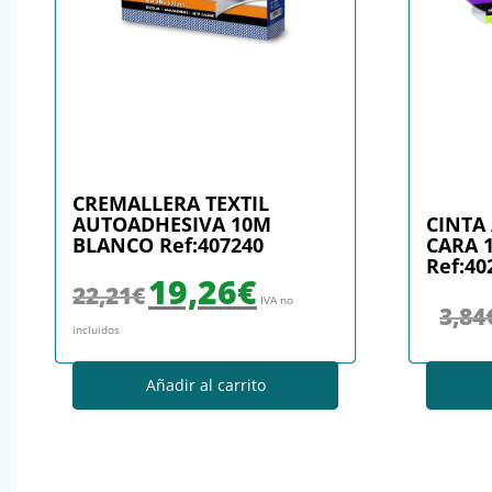
CREMALLERA TEXTIL
AUTOADHESIVA 10M
CINTA
BLANCO Ref:407240
CARA 
Ref:40
El precio original era: 22,21€.
El precio actual es: 19,26€.
19,26
€
22,21
€
IVA no
3,84
incluidos
Añadir al carrito