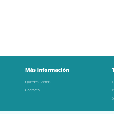
Más información
Quienes Somos
Contacto
P
S