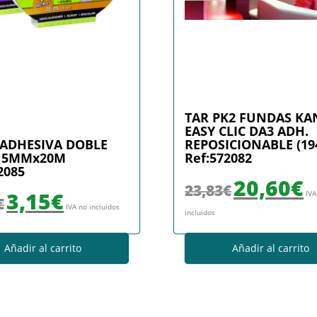
TAR PK2 FUNDAS KA
EASY CLIC DA3 ADH.
 ADHESIVA DOBLE
REPOSICIONABLE (19
15MMx20M
Ref:572082
2085
El precio original era
El 
20,60
€
23,83
€
El precio original era: 3,84€.
El precio actual es: 3,15€.
3,15
€
IVA
€
IVA no incluidos
incluidos
Añadir al carrito
Añadir al carrito