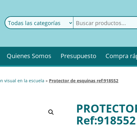
ods
ería
Quienes Somos
Presupuesto
Compra rá
n visual en la escuela
»
protector de esquinas ref:918552
PROTECTOR
Ref:918552